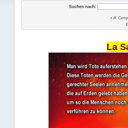
Suchen nach:
z.B.
Comput
E
La S