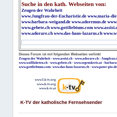
Suche in den kath. Webseiten von:
Zeugen der Wahrheit
www.Jungfrau-der-Eucharistie.de
www.maria-die
www.barbara-weigand.de
www.adoremus.de
www.
www.gebete.ch
www.gottliebtuns.com
www.assisi.
www.adorare.ch
www.das-haus-lazarus.ch
www.wa
Dieses Forum ist mit folgenden Webseiten verlinkt
Zeugen der Wahrheit
-
www.assisi.ch
-
www.adorare.ch
-
Jungfrau.d
www.wallfahrten.ch
-
www.gebete.ch
-
www.segenskreis.at
-
barbara
www.gottliebtuns.com
-
www.das-haus-lazarus.ch
-
www.pater-pio.de
www3.k-tv.org
www.k-tv.org
www.k-tv.at
K-TV der katholische Fernsehsender