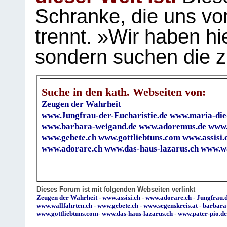
Schranke, die uns vo
trennt. »Wir haben hi
sondern suchen die z
Suche in den kath. Webseiten von:
Zeugen der Wahrheit
www.Jungfrau-der-Eucharistie.de
www.maria-die
www.barbara-weigand.de
www.adoremus.de
www.
www.gebete.ch
www.gottliebtuns.com
www.assisi.
www.adorare.ch
www.das-haus-lazarus.ch
www.wa
Dieses Forum ist mit folgenden Webseiten verlinkt
Zeugen der Wahrheit
-
www.assisi.ch
-
www.adorare.ch
-
Jungfrau.d
www.wallfahrten.ch
-
www.gebete.ch
-
www.segenskreis.at
-
barbara
www.gottliebtuns.com
-
www.das-haus-lazarus.ch
-
www.pater-pio.de