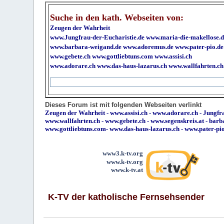
Suche in den kath. Webseiten von:
Zeugen der Wahrheit
www.Jungfrau-der-Eucharistie.de
www.maria-die-makellose.d
www.barbara-weigand.de
www.adoremus.de
www.pater-pio.de
www.gebete.ch
www.gottliebtuns.com
www.assisi.ch
www.adorare.ch
www.das-haus-lazarus.ch
www.wallfahrten.ch
Dieses Forum ist mit folgenden Webseiten verlinkt
Zeugen der Wahrheit
-
www.assisi.ch
-
www.adorare.ch
-
Jungfra
www.wallfahrten.ch
-
www.gebete.ch
-
www.segenskreis.at
-
barb
www.gottliebtuns.com
-
www.das-haus-lazarus.ch
-
www.pater-pi
www3.k-tv.org
www.k-tv.org
www.k-tv.at
K-TV der katholische Fernsehsender