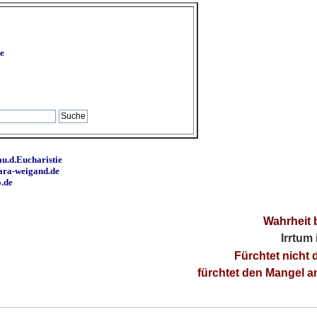
e
u.d.Eucharistie
ara-weigand.de
o.de
Wahrheit 
Irrtum
Fürchtet nicht 
fürchtet den Mangel 