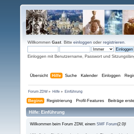
Willkommen
Gast
. Bitte
einloggen
oder
registrieren
.
Einloggen mit Benutzername, Passwort und Sitzungslä
Übersicht
Hilfe
Suche
Kalender
Einloggen
Regi
Forum ZDW
»
Hilfe
»
Einführung
Beginn
Registrierung
Profil-Features
Beiträge erste
Hilfe: Einführung
Willkommen beim Forum ZDW, einem
SMF Forum
(2.0)!