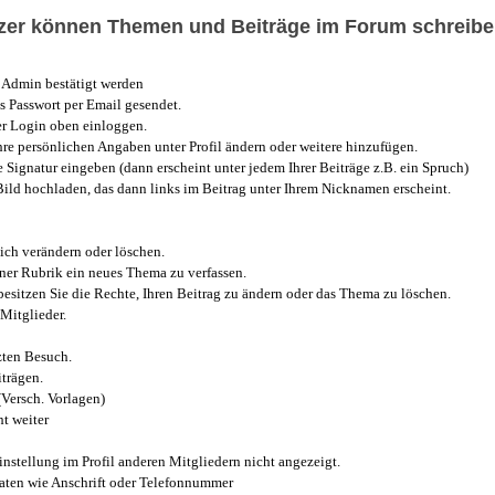
utzer können Themen und Beiträge im Forum schreibe
Admin bestätigt werden
 Passwort per Email gesendet.
r Login oben einloggen.
e persönlichen Angaben unter Profil ändern oder weitere hinzufügen.
e Signatur eingeben (dann erscheint unter jedem Ihrer Beiträge z.B. ein Spruch)
 Bild hochladen, das dann links im Beitrag unter Ihrem Nicknamen erscheint.
ich verändern oder löschen.
iner Rubrik ein neues Thema zu verfassen.
esitzen Sie die Rechte, Ihren Beitrag zu ändern oder das Thema zu löschen.
Mitglieder.
zten Besuch.
trägen.
(Versch. Vorlagen)
t weiter
instellung im Profil anderen Mitgliedern nicht angezeigt.
aten wie Anschrift oder Telefonnummer