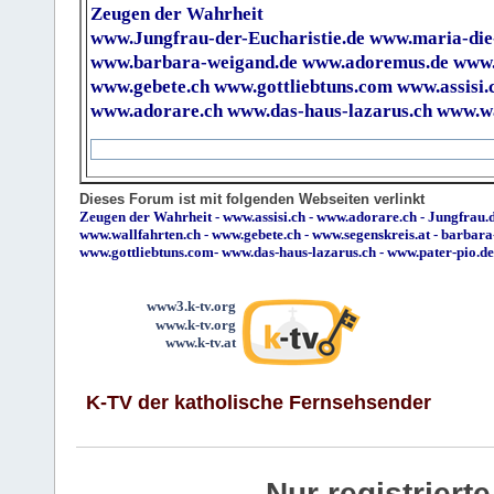
Zeugen der Wahrheit
www.Jungfrau-der-Eucharistie.de
www.maria-die
www.barbara-weigand.de
www.adoremus.de
www.
www.gebete.ch
www.gottliebtuns.com
www.assisi.
www.adorare.ch
www.das-haus-lazarus.ch
www.wa
Dieses Forum ist mit folgenden Webseiten verlinkt
Zeugen der Wahrheit
-
www.assisi.ch
-
www.adorare.ch
-
Jungfrau.d
www.wallfahrten.ch
-
www.gebete.ch
-
www.segenskreis.at
-
barbara
www.gottliebtuns.com
-
www.das-haus-lazarus.ch
-
www.pater-pio.de
www3.k-tv.org
www.k-tv.org
www.k-tv.at
K-TV der katholische Fernsehsender
Nur registrier