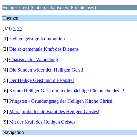
Heiliger Geist (Gaben, Charismen, Früchte usw)
Themen
(1/4)
>
>>
[1]
Heilige geistige Kommunion
[2]
Die sakramentale Kraft des Dienens
[3]
Charisma der Wandelung
[4]
Die Sünden wider den Heiligen Geist!
[5]
Der Heilige Geist und die Päpste!
[6]
Komm Heiliger Geist durch die mächtige Fürsprache des...!
[7]
Pfingsten - Gründungstag der Heiligen Kirche Christi!
[8]
Maria, unbefleckte Braut des Heiligen Geistes!
[9]
Mit der Kraft des Heiligen Geistes!
Navigation