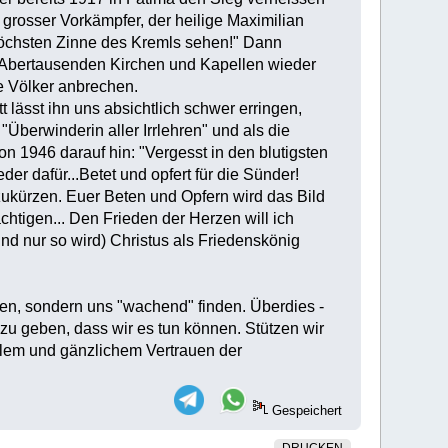
r grosser Vorkämpfer, der heilige Maximilian
 höchsten Zinne des Kremls sehen!" Dann
d Abertausenden Kirchen und Kapellen wieder
le Völker anbrechen.
t lässt ihn uns absichtlich schwer erringen,
"Überwinderin aller Irrlehren" und als die
on 1946 darauf hin: "Vergesst in den blutigsten
r dafür...Betet und opfert für die Sünder!
bzukürzen. Euer Beten und Opfern wird das Bild
htigen... Den Frieden der Herzen will ich
und nur so wird) Christus als Friedenskönig
gen, sondern uns "wachend" finden. Überdies -
 zu geben, dass wir es tun können. Stützen wir
ollem und gänzlichem Vertrauen der
Gespeichert
DRUCKEN