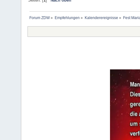
Seiten: [
1
]
Nach oben
Forum ZDW
»
Empfehlungen
»
Kalenderereignisse
»
Fest Mari