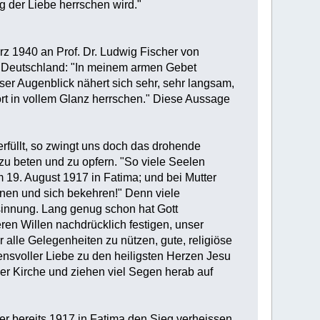
ig der Liebe herrschen wird."
rz 1940 an Prof. Dr. Ludwig Fischer von
in Deutschland: "In meinem armen Gebet
ser Augenblick nähert sich sehr, sehr langsam,
rt in vollem Glanz herrschen." Diese Aussage
rfüllt, so zwingt uns doch das drohende
 zu beten und zu opfern. "So viele Seelen
m 19. August 1917 in Fatima; und bei Mutter
ennen und sich bekehren!" Denn viele
esinnung. Lang genug schon hat Gott
ren Willen nachdrücklich festigen, unser
 alle Gelegenheiten zu nützen, gute, religiöse
ensvoller Liebe zu den heiligsten Herzen Jesu
er Kirche und ziehen viel Segen herab auf
er bereits 1917 in Fatima den Sieg verheissen