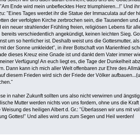
: "Am Ende wird mein unbeflecktes Herz triumphieren...!" Und ih
u: "Eines Tages werdet ihr die Statue der Immaculata auf der
tten der verfolgten Kirche zerbrochen sein, die Tausenden un
ein neuer strahlender Frühling freien, religiösen Lebens für al
 bereits verschiedentlich angekündigt, keinen leichten Sieg. Got
st um so herrlicher ist. Deshalb weist uns die Gottesmutter, als 
it der Sonne umkleidet", in ihrer Botschaft von Marienfried sch
ade dieses Kreuz eine Gnade ist und dankt dem Vater immer wiede
u meiner Verfügung! An euch liegt es, die Tage der Dunkelheit a
n. Dann kann ich mich aller Welt offenbaren zur Ehre des Allmäc
auf diesem Frieden wird sich der Friede der Völker aufbauen...(
chen."
 in naher Zukunft sollten uns also nicht verwirren und ängsti
ische Mutter werden nichts von uns fordern, ohne uns die Kraft
e Weisung des heiligen Albert d. Gr.: "Überlassen wir uns mit v
ng Gottes!" Und alles wird uns zum Segen und Heil werden!