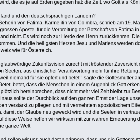
wird, die es je auf Erden gegeben hat: die Zeit, wo Gott als Kön
hland und den deutschsprachigen Ländern?
Seherin von Fatima, Karmelitin von Coimbra, schrieb am 19. Mä
rossen Apostel für die Verbreitung der Botschaft von Fatima 
and nicht. Es wird noch zur Herde des Herrn zurückkehren. Die
kommen. Und die heiligsten Herzen Jesu und Mariens werden do
hweiz wie für Österreich.
laubwürdige Zukunftsvision zurecht mit tröstender Zuversicht e
on Seelen, aus christlicher Verantwortung mehr für ihre Rettung
eil niemand für sie opfert und betet," sagte die Gottesmutter a
 "Betet, betet, dass die Menschen in einem Augenblick Gott erk
plötzlich hereinbrechen, dass nicht mehr viel Zeit bleibt zur B
inaus sollte der Durchblick auf den ganzen Ernst der Lage unse
ben verstärkt zu pflegen und mit vermehrtem apostolischem Eifer
en, damit der Glaube neu geweckt wird und die Seelen in vertrau
uf diese Weise helfen wir wirksam mit zur wahren Erneuerung d
ie ganze Welt.
nd sollen wir uns auch daran erinnern, dass uns die Gottesmutt