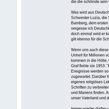
die die schönste sein 
Was wird aus Deutsc
Schwester Luzia, die 
Bamberg, dem ersten g
vergesse ich Deutschl
doch einmal wird er 
gilt ebenso für die Sc
Wenn uns auch diese g
Unheil für Millionen v
kommen in die Hölle, w
Graf flehte sie 1953:
Ereignisse werden so 
zugewartet. Darüber h
eigenes religiöses Le
Schriften zu verbreit
und Mariens finden. A
unser Vaterland und d
Immer wieder dürfen u