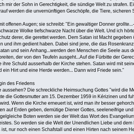
ach mir der Sohn in Gerechtigkeit, die sündige Welt zu strafen.
uf werden die unvernünftigen Geschöpfe, die Tiere, sicheren 
mit offenen Augen; sie schreibt: "Ein gewaltiger Donner grollte
schwarze Wolke tiefschwarze Nacht über die Welt. Und ich hörte 
hutz derer, die gerettet werden. Dem Satan ist Macht gegeben 
n und ihm gedient haben. Dabei sind jene, die das Rosenkranzg
Satan und sein Anhang...werden den Menschen die Seele aus de
breiten, der von den Teufeln ausgeht...Auf die Fürbitte der Ger
e ihre Schuld ausserhalb der Kirche stehen. Satan wird mit sei
 ein Hirt und eine Herde werden... Dann wird Friede sein."
gin des Friedens
de aussehen? Die schreckliche Heimsuchung Gottes "wird die M
e die Gottesmutter am 15. Dezember 1959 in Kérizinen und fuhr 
t wird. Wenn die Kirche erneuert ist, wird man ihr besser gehor
en auf Erden geben, demütige Diener Gottes, seeleneifrige und
ngelgleiche Boten werden sie der Welt das Wort des Evangeliu
istes. So werden sie die Welt der Unendlichen Liebe und dem 
ist, nur noch einen Schafstall und einen Hirten nach seinem He