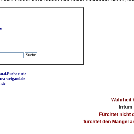
e
u.d.Eucharistie
ara-weigand.de
o.de
Wahrheit 
Irrtum
Fürchtet nicht 
fürchtet den Mangel 