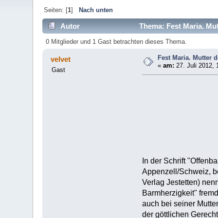
Seiten: [
1
]
Nach unten
Autor
Thema: Fest Maria. Mut
0 Mitglieder und 1 Gast betrachten dieses Thema.
Fest Maria. Mutter 
velvet
«
am:
27. Juli 2012, 
Gast
In der Schrift "Offen
Appenzell/Schweiz, bek
Verlag Jestetten) nennt
Barmherzigkeit" fremd
auch bei seiner Mutte
der göttlichen Gerecht