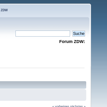
e ZDW
Forum ZDW:
« vorheriges
nächstes »