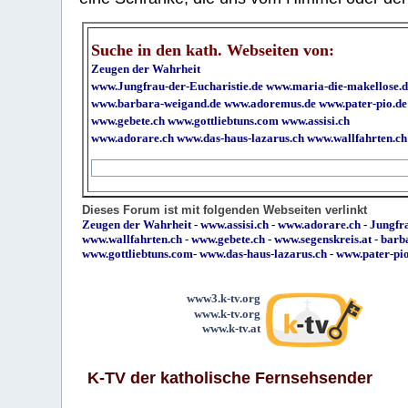
Suche in den kath. Webseiten von:
Zeugen der Wahrheit
www.Jungfrau-der-Eucharistie.de
www.maria-die-makellose.d
www.barbara-weigand.de
www.adoremus.de
www.pater-pio.de
www.gebete.ch
www.gottliebtuns.com
www.assisi.ch
www.adorare.ch
www.das-haus-lazarus.ch
www.wallfahrten.ch
Dieses Forum ist mit folgenden Webseiten verlinkt
Zeugen der Wahrheit
-
www.assisi.ch
-
www.adorare.ch
-
Jungfra
www.wallfahrten.ch
-
www.gebete.ch
-
www.segenskreis.at
-
barb
www.gottliebtuns.com
-
www.das-haus-lazarus.ch
-
www.pater-pi
www3.k-tv.org
www.k-tv.org
www.k-tv.at
K-TV der katholische Fernsehsender