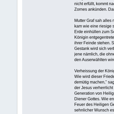
nicht erfüllt, kommt n
Zornes ankünden. Dara
Mutter Graf sah alles 
kam wie eine riesige 
Erde einhüllen zum Sc
Königin entgegentrete
ihrer Feinde stehen. 
Gestank wird sich ver
jene nämlich, die ohn
den Auserwählten wird
Verheissung der Köni
Wie wird dieser Frie
demütig machen," sagt
der Jesus verherrlich
Generation von Heilig
Diener Gottes. Wie e
Feuer des Heiligen Ge
sehnlicher Wunsch es 