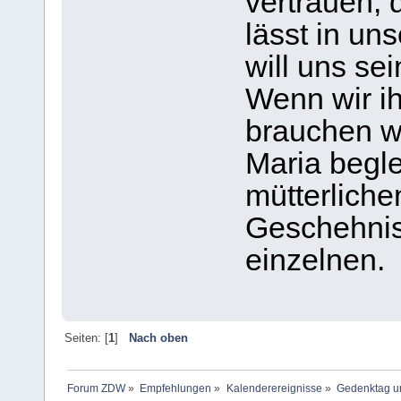
vertrauen, 
lässt in un
will uns se
Wenn wir i
brauchen wi
Maria beglei
mütterliche
Geschehnis
einzelnen.
Seiten: [
1
]
Nach oben
Forum ZDW
»
Empfehlungen
»
Kalenderereignisse
»
Gedenktag un