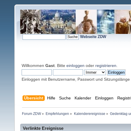
Webseite ZDW
Willkommen
Gast
. Bitte
einloggen
oder
registrieren
.
Einloggen mit Benutzername, Passwort und Sitzungslänge
Übersicht
Hilfe
Suche
Kalender
Einloggen
Registr
Forum ZDW
»
Empfehlungen
»
Kalenderereignisse
»
Gedenktag un
Verlinkte Ereignisse