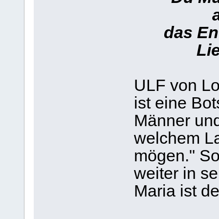
das Ende
Li
ULF von Lo
ist eine Bot
Männer und
welchem La
mögen." So
weiter in s
Maria ist d