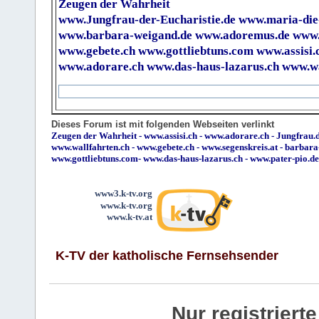
Zeugen der Wahrheit
www.Jungfrau-der-Eucharistie.de
www.maria-die
www.barbara-weigand.de
www.adoremus.de
www.
www.gebete.ch
www.gottliebtuns.com
www.assisi.
www.adorare.ch
www.das-haus-lazarus.ch
www.wa
Dieses Forum ist mit folgenden Webseiten verlinkt
Zeugen der Wahrheit
-
www.assisi.ch
-
www.adorare.ch
-
Jungfrau.d
www.wallfahrten.ch
-
www.gebete.ch
-
www.segenskreis.at
-
barbara
www.gottliebtuns.com
-
www.das-haus-lazarus.ch
-
www.pater-pio.de
www3.k-tv.org
www.k-tv.org
www.k-tv.at
K-TV der katholische Fernsehsender
Nur registrier