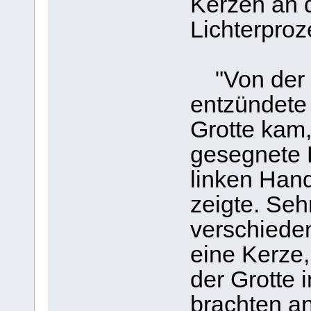
Kerzen an d
Lichterproz
"Von der v
entzündete 
Grotte kam
gesegnete K
linken Hand
zeigte. Seh
verschiede
eine Kerze,
der Grotte 
brachten a