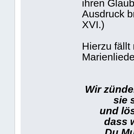
ihren Glau
Ausdruck br
XVI.)
Hierzu fäll
Marienliede
Wir zünde
sie 
und löse
dass w
Du Mutt