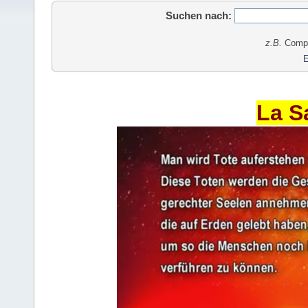
Suchen nach:
z.B.
Comput
E
La S