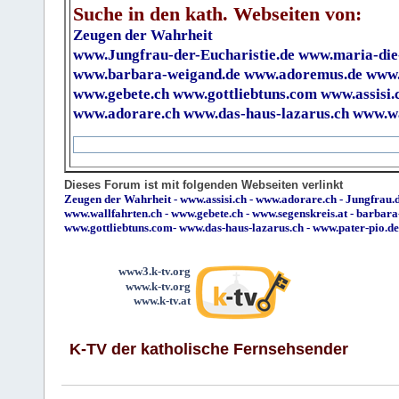
Suche in den kath. Webseiten von:
Zeugen der Wahrheit
www.Jungfrau-der-Eucharistie.de
www.maria-die
www.barbara-weigand.de
www.adoremus.de
www.
www.gebete.ch
www.gottliebtuns.com
www.assisi.
www.adorare.ch
www.das-haus-lazarus.ch
www.wa
Dieses Forum ist mit folgenden Webseiten verlinkt
Zeugen der Wahrheit
-
www.assisi.ch
-
www.adorare.ch
-
Jungfrau.d
www.wallfahrten.ch
-
www.gebete.ch
-
www.segenskreis.at
-
barbara
www.gottliebtuns.com
-
www.das-haus-lazarus.ch
-
www.pater-pio.de
www3.k-tv.org
www.k-tv.org
www.k-tv.at
K-TV der katholische Fernsehsender