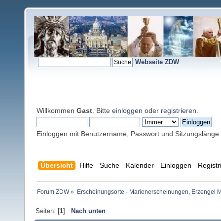
Webseite ZDW
Willkommen
Gast
. Bitte
einloggen
oder
registrieren
.
Einloggen mit Benutzername, Passwort und Sitzungslänge
Übersicht
Hilfe
Suche
Kalender
Einloggen
Registr
Forum ZDW
»
Erscheinungsorte - Marienerscheinungen, Erzengel Michae
Seiten: [
1
]
Nach unten