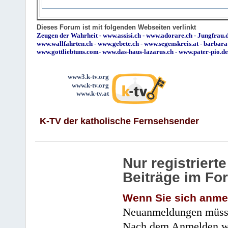
Dieses Forum ist mit folgenden Webseiten verlinkt
Zeugen der Wahrheit
-
www.assisi.ch
-
www.adorare.ch
-
Jungfrau.d
www.wallfahrten.ch
-
www.gebete.ch
-
www.segenskreis.at
-
barbara
www.gottliebtuns.com
-
www.das-haus-lazarus.ch
-
www.pater-pio.de
www3.k-tv.org
www.k-tv.org
www.k-tv.at
K-TV der katholische Fernsehsender
Nur registrier
Beiträge im Fo
Wenn Sie sich anme
Neuanmeldungen müsse
Nach dem Anmelden wir