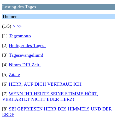
Losung des Tages
Themen
(1/5)
>
>>
[1]
Tagesmotto
[2]
Heiliger des Tages!
[3]
Tagesevangelium!
[4]
Nimm DIR Zeit!
[5]
Zitate
[6]
HERR, AUF DICH VERTRAUE ICH
[7]
WENN IHR HEUTE SEINE STIMME HÖRT,
VERHÄRTET NICHT EUER HERZ!
[8]
SEI GEPRIESEN HERR DES HIMMELS UND DER
ERDE