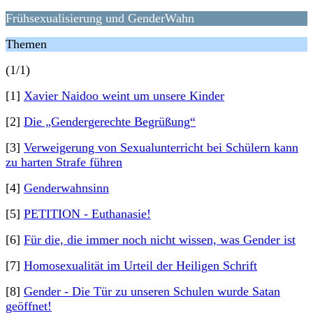
Frühsexualisierung und GenderWahn
Themen
(1/1)
[1]
Xavier Naidoo weint um unsere Kinder
[2]
Die „Gendergerechte Begrüßung“
[3]
Verweigerung von Sexualunterricht bei Schülern kann
zu harten Strafe führen
[4]
Genderwahnsinn
[5]
PETITION - Euthanasie!
[6]
Für die, die immer noch nicht wissen, was Gender ist
[7]
Homosexualität im Urteil der Heiligen Schrift
[8]
Gender - Die Tür zu unseren Schulen wurde Satan
geöffnet!