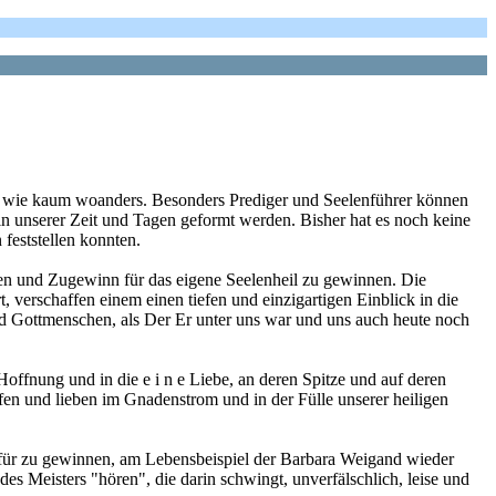
r, wie kaum woanders. Besonders Prediger und Seelenführer können
in unserer Zeit und Tagen geformt werden. Bisher hat es noch keine
feststellen konnten.
zen und Zugewinn für das eigene Seelenheil zu gewinnen. Die
 verschaffen einem einen tiefen und einzigartigen Einblick in die
d Gottmenschen, als Der Er unter uns war und uns auch heute noch
Hoffnung und in die e i n e Liebe, an deren Spitze und auf deren
fen und lieben im Gnadenstrom und in der Fülle unserer heiligen
afür zu gewinnen, am Lebensbeispiel der Barbara Weigand wieder
 Meisters "hören", die darin schwingt, unverfälschlich, leise und