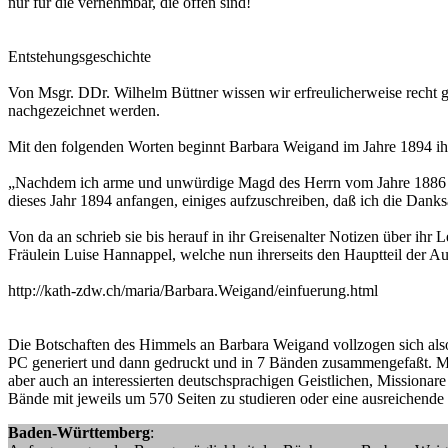
nur für die vernehmbar, die offen sind!
Entstehungsgeschichte
Von Msgr. DDr. Wilhelm Büttner wissen wir erfreulicherweise recht 
nachgezeichnet werden.
Mit den folgenden Worten beginnt Barbara Weigand im Jahre 1894 ihr
„Nachdem ich arme und unwürdige Magd des Herrn vom Jahre 1886 bi
dieses Jahr 1894 anfangen, einiges aufzuschreiben, daß ich die Danks
Von da an schrieb sie bis herauf in ihr Greisenalter Notizen über ih
Fräulein Luise Hannappel, welche nun ihrerseits den Hauptteil der 
http://kath-zdw.ch/maria/Barbara.Weigand/einfuerung.html
Die Botschaften des Himmels an Barbara Weigand vollzogen sich als
PC generiert und dann gedruckt und in 7 Bänden zusammengefaßt. Meh
aber auch an interessierten deutschsprachigen Geistlichen, Missionar
Bände mit jeweils um 570 Seiten zu studieren oder eine ausreichende
Baden-Württemberg
: