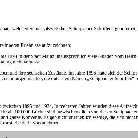
genau, welchen Schicksalsweg die „Schippacher Schriften“ genommen ha
e inneren Erlebnisse aufzuzeichnen:
s 1894 in der Stadt Mainz unaussprechlich viele Gnaden vom Herrn e
agung nicht vergesse“.
r Leben und ihre seelischen Zustände. Im Jahre 1895 hatte sich der Sch
Aufzeichnungen machte, die unter dem Namen „Schippacher Schriften“ 
o zwischen 1895 und 1924. In mehreren Jahren wurden diese Aufzeichn
r als 100 000 Bücher sind inzwischen allein von diesen Schippacher B
e und ganze Konvente. Es gab nicht unerheblich wenige, die sich nicht 
 Lesestudie darin vorzunehmen.