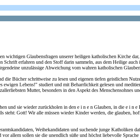
len wichtigen Glaubensfragen unserer heiligen katholischen Kirche da
n Schrift erfahren und den Stoff darin sammeln, aus dem Heilige auch 
n irgendeine unzulässige Abweichung vom wahren katholischen Glauben 
d die Bücher schrittweise zu lesen und eigenen tiefen geistlichen Nut
 ewigen Lebens!" studiert und mit Beharrlichkeit gelesen und meditiert,
allerliebsten Mutter, besonders in den Aspekt des Menschensohnes un
hen und sie wieder zurückholen in den e i n e n Glauben, in die e i n e 
 steht: Gott! Wir alle müssen wieder Kinder werden, die glauben, hof
steramtskandidaten, Weihekandidaten und suchende junge Katholiken d
allem sollen sie die unendlich süße und höchst liebevolle Sprache des