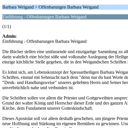
Barbara Weigand > Offenbarungen Barbara Weigand
Einführung - Offenbarungen Barbara Weigand
(1/1)
Admin
:
Einführung - Offenbarungen Barbara Weigand
Die Bücher stellen eine umfassende und einzigartige Sammlung zu al
darin wahrlich eine höchst süße und volksnahe Auslegung der Heilige
einzige kirchliche Stelle gegeben, die in den Weigandschen Schrifte
Es lohnt sich, am Lebenskonzept der Spessartheiligen Barbara Weigan
Schriften, einmal mit Sehnsucht nach dem "denn nur du hast Worte des
"Denk- und Handlungsweise" unseres geliebten Herrn und Seiner herz
unverbrüchlich nahe und verbunden ist.
Die Schriften sollen vor allem die Priester und Gottgeweihten ansprec
Grund der wahre König und Herrscher dieser Erde und des ganzen Alls
Kirche, dem Fundament unserer Gotteskindschaft.
Dieses Apostolat soll vor allem deshalb geschehen, um jüngere Prie
neue Hoffnung und Stärkung im eigenen Bemühen zu gewinnen. Und vor 