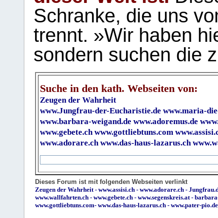
Schranke, die uns vo
trennt. »Wir haben hi
sondern suchen die z
Suche in den kath. Webseiten von:
Zeugen der Wahrheit
www.Jungfrau-der-Eucharistie.de
www.maria-die
www.barbara-weigand.de
www.adoremus.de
www.
www.gebete.ch
www.gottliebtuns.com
www.assisi.
www.adorare.ch
www.das-haus-lazarus.ch
www.wa
Dieses Forum ist mit folgenden Webseiten verlinkt
Zeugen der Wahrheit
-
www.assisi.ch
-
www.adorare.ch
-
Jungfrau.d
www.wallfahrten.ch
-
www.gebete.ch
-
www.segenskreis.at
-
barbara
www.gottliebtuns.com
-
www.das-haus-lazarus.ch
-
www.pater-pio.de