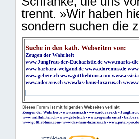
Schranke, die uns vo
trennt. »Wir haben hi
sondern suchen die z
Suche in den kath. Webseiten von:
Zeugen der Wahrheit
www.Jungfrau-der-Eucharistie.de
www.maria-die
www.barbara-weigand.de
www.adoremus.de
www.
www.gebete.ch
www.gottliebtuns.com
www.assisi.
www.adorare.ch
www.das-haus-lazarus.ch
www.wa
Dieses Forum ist mit folgenden Webseiten verlinkt
Zeugen der Wahrheit
-
www.assisi.ch
-
www.adorare.ch
-
Jungfrau.d
www.wallfahrten.ch
-
www.gebete.ch
-
www.segenskreis.at
-
barbara
www.gottliebtuns.com
-
www.das-haus-lazarus.ch
-
www.pater-pio.de
www3.k-tv.org