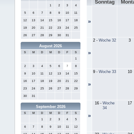
Sonntag
Mont
1
2
3
4
5
6
7
8
9
10
11
12
13
14
15
16
17
18
»
19
20
21
22
23
24
25
26
27
28
29
30
31
2
-
Woche 32
3
August 2026
»
S
M
D
M
D
F
S
1
2
3
4
5
6
7
8
9
-
Woche 33
10
9
10
11
12
13
14
15
16
17
18
19
20
21
22
»
23
24
25
26
27
28
29
30
31
16
-
Woche
17
September 2026
34
S
M
D
M
D
F
S
»
1
2
3
4
5
6
7
8
9
10
11
12