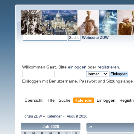
Webseite ZDW
Willkommen
Gast
. Bitte
einloggen
oder
registrieren
.
Einloggen mit Benutzername, Passwort und Sitzungslänge
Übersicht
Hilfe
Suche
Kalender
Einloggen
Registr
Forum ZDW
»
Kalender
»
August 2026
«
Juli 2026
S
M
D
M
D
F
S