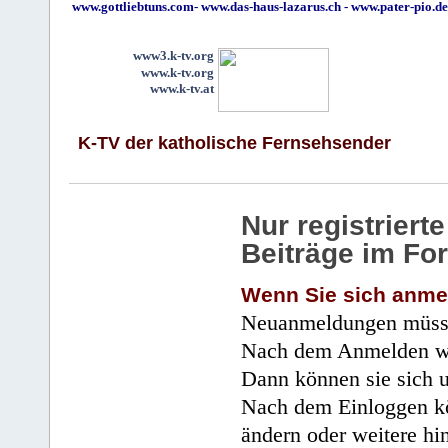
www.gottliebtuns.com
-
www.das-haus-lazarus.ch
-
www.pater-pio.de
www3.k-tv.org
www.k-tv.org
www.k-tv.at
K-TV der katholische Fernsehsender
Nur registrier
Beiträge im Fo
Wenn Sie sich anme
Neuanmeldungen müsse
Nach dem Anmelden wir
Dann können sie sich 
Nach dem Einloggen kö
ändern oder weitere hi