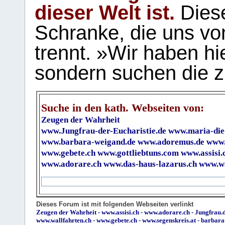
dieser Welt ist.
Diese
Schranke, die uns vo
trennt. »Wir haben hi
sondern suchen die z
Suche in den kath. Webseiten von:
Zeugen der Wahrheit
www.Jungfrau-der-Eucharistie.de
www.maria-die
www.barbara-weigand.de
www.adoremus.de
www.
www.gebete.ch
www.gottliebtuns.com
www.assisi.
www.adorare.ch
www.das-haus-lazarus.ch
www.wa
Dieses Forum ist mit folgenden Webseiten verlinkt
Zeugen der Wahrheit
-
www.assisi.ch
-
www.adorare.ch
-
Jungfrau.d
www.wallfahrten.ch
-
www.gebete.ch
-
www.segenskreis.at
-
barbara