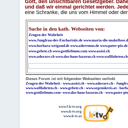
Gott, den unsichtbaren Gesetzgeber. Daher
und daß wir einmal gerichtet werden. Jeder
eine Schranke, die uns vom Himmel oder der H
Suche in den kath. Webseiten von:
Zeugen der Wahrheit
www.Jungfrau-der-Eucharistie.de
www.maria-die-makellose.d
www.barbara-weigand.de
www.adoremus.de
www.pater-pio.de
www.gebete.ch
www.gottliebtuns.com
www.assisi.ch
www.adorare.ch
www.das-haus-lazarus.ch
www.wallfahrten.ch
Dieses Forum ist mit folgenden Webseiten verlinkt
Zeugen der Wahrheit
-
www.assisi.ch
-
www.adorare.ch
-
Jungfra
www.wallfahrten.ch
-
www.gebete.ch
-
www.segenskreis.at
-
barb
www.gottliebtuns.com
-
www.das-haus-lazarus.ch
-
www.pater-pi
www3.k-tv.org
www.k-tv.org
www.k-tv.at