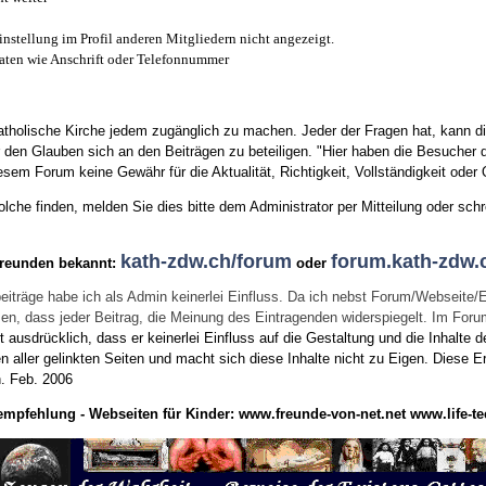
instellung im Profil anderen Mitgliedern nicht angezeigt.
aten wie Anschrift oder Telefonnummer
tholische Kirche jedem zugänglich zu machen. Jeder der Fragen hat, kann di
den Glauben sich an den Beiträgen zu beteiligen. "Hier haben die Besucher d
sem Forum keine Gewähr für die Aktualität, Richtigkeit, Vollständigkeit oder Q
he finden, melden Sie dies bitte dem Administrator per Mitteilung oder schr
kath-zdw.ch/forum
forum.kath-zdw.
Freunden bekannt:
oder
eiträge habe ich als Admin keinerlei Einfluss. Da ich nebst Forum/Webseite/
wissen, dass jeder Beitrag, die Meinung des Eintragenden widerspiegelt. Im Fo
usdrücklich, dass er keinerlei Einfluss auf die Gestaltung und die Inhalte d
en aller gelinkten Seiten und macht sich diese Inhalte nicht zu Eigen.
Diese Er
n.
Feb. 2006
empfehlung - Webseiten für Kinder:
www.freunde-von-net.net
www.life-te