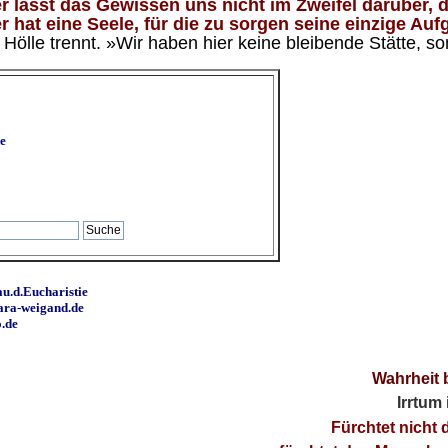
 lässt das Gewissen uns nicht im Zweifel darüber, d
 hat eine Seele, für die zu sorgen seine einzige Aufg
ölle trennt. »Wir haben hier keine bleibende Stätte, so
e
u.d.Eucharistie
ara-weigand.de
o.de
Wahrheit 
Irrtum
Fürchtet nicht 