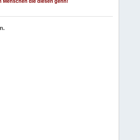
an Menschen die diesen gehn!
n.