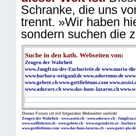
Schranke, die uns vo
trennt. »Wir haben hi
sondern suchen die z
Suche in den kath. Webseiten von:
Zeugen der Wahrheit
www.Jungfrau-der-Eucharistie.de
www.maria-die
www.barbara-weigand.de
www.adoremus.de
www.
www.gebete.ch
www.gottliebtuns.com
www.assisi.
www.adorare.ch
www.das-haus-lazarus.ch
www.wa
Dieses Forum ist mit folgenden Webseiten verlinkt
Zeugen der Wahrheit
-
www.assisi.ch
-
www.adorare.ch
-
Jungfrau.d
www.wallfahrten.ch
-
www.gebete.ch
-
www.segenskreis.at
-
barbara
www.gottliebtuns.com
-
www.das-haus-lazarus.ch
-
www.pater-pio.de