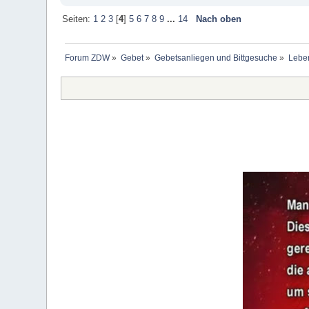
Seiten:
1
2
3
[
4
]
5
6
7
8
9
...
14
Nach oben
Forum ZDW
»
Gebet
»
Gebetsanliegen und Bittgesuche
»
Lebe