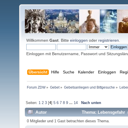
Willkommen
Gast
. Bitte
einloggen
oder
registrieren
.
Einloggen mit Benutzername, Passwort und Sitzungslä
Übersicht
Hilfe
Suche
Kalender
Einloggen
Regi
Forum ZDW
»
Gebet
»
Gebetsanliegen und Bittgesuche
»
Lebe
Seiten:
1
2
3
[
4
]
5
6
7
8
9
...
14
Nach unten
Autor
Thema: Lebensgefahr (
0 Mitglieder und 1 Gast betrachten dieses Thema.