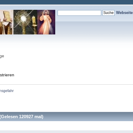
Webseit
nge
strieren
nsgefahr
Gelesen 120927 mal)