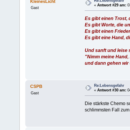
Re:Lebensgefahr
KleinesLicht
«
Antwort #29 am:
03
Gast
Es gibt einen Trost
Es gibt Worte, die 
Es gibt einen Friede
Es gibt eine Hand, 
Und sanft und leise 
"Nimm meine Hand, ic
und dann gehen wir
Re:Lebensgefahr
CSPB
«
Antwort #30 am:
04
Gast
Die stärkste Chemo sch
schlimmsten Fall zum 