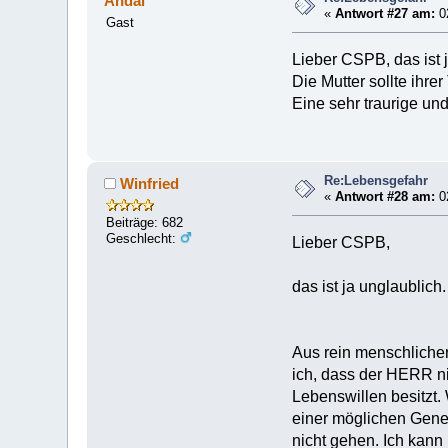
Andal
«
Antwort #27 am:
02
Gast
Lieber CSPB, das ist j
Die Mutter sollte ihre
Eine sehr traurige u
Re:Lebensgefahr
Winfried
«
Antwort #28 am:
02
Beiträge: 682
Geschlecht:
Lieber CSPB,
das ist ja unglaublic
Aus rein menschlicher
ich, dass der HERR ni
Lebenswillen besitzt.
einer möglichen Gene
nicht gehen. Ich kann 