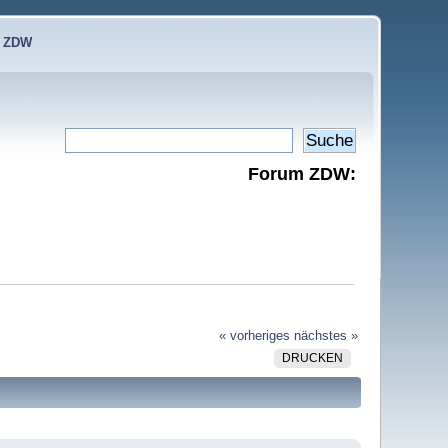
e ZDW
Forum ZDW:
« vorheriges
nächstes »
DRUCKEN