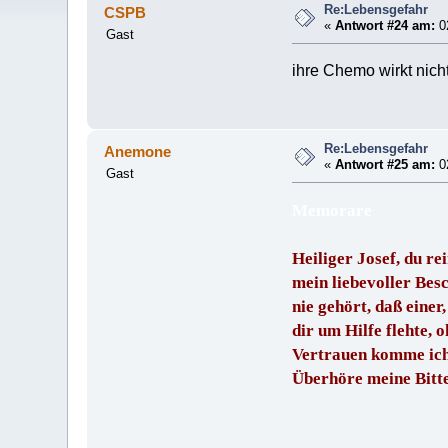
Re:Lebensgefahr
CSPB
«
Antwort #24 am:
02
Gast
ihre Chemo wirkt nicht
Re:Lebensgefahr
Anemone
«
Antwort #25 am:
02
Gast
Memorare
Heiliger Josef, du r
mein liebevoller Bes
nie gehört, daß einer
dir um Hilfe flehte, 
Vertrauen komme ich 
Überhöre meine Bitte