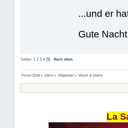
...und er ha
Gute Nacht 
Seiten:
1
2
3
4
[
5
]
Nach oben
Forum ZDW
»
Intern
»
Mitglieder
»
Velvet  & Videre
La S