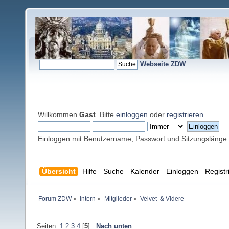
Webseite ZDW
Willkommen
Gast
. Bitte
einloggen
oder
registrieren
.
Einloggen mit Benutzername, Passwort und Sitzungslänge
Übersicht
Hilfe
Suche
Kalender
Einloggen
Registr
Forum ZDW
»
Intern
»
Mitglieder
»
Velvet  & Videre
Seiten:
1
2
3
4
[
5
]
Nach unten