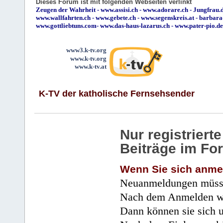
Dieses Forum ist mit folgenden Webseiten verlinkt
Zeugen der Wahrheit
-
www.assisi.ch
-
www.adorare.ch
-
Jungfrau.d
www.wallfahrten.ch
-
www.gebete.ch
-
www.segenskreis.at
-
barbara
www.gottliebtuns.com
-
www.das-haus-lazarus.ch
-
www.pater-pio.de
www3.k-tv.org
www.k-tv.org
www.k-tv.at
K-TV der katholische Fernsehsender
Nur registrier
Beiträge im Fo
Wenn Sie sich anme
Neuanmeldungen müsse
Nach dem Anmelden wir
Dann können sie sich 