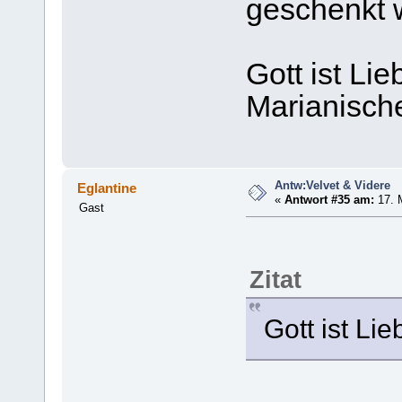
geschenkt w
Gott ist Lie
Marianisch
Antw:Velvet & Videre
Eglantine
«
Antwort #35 am:
17. M
Gast
Zitat
Gott ist Lie