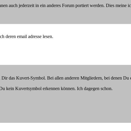
nen auch jederzeit in ein anderes Forum portiert werden. Dies meine i
ch deren email adresse lesen.
i Dir das Kuvert-Symbol. Bei allen anderen Mitgliedern, bei denen Du 
t Du kein Kuvertsymbol erkennen können. Ich dagegen schon.