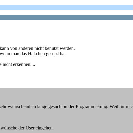
d kann von anderen nicht benutzt werden.
, wenn man das Häkchen gesetzt hat.
 nicht erkennen....
r wahrscheinlich lange gesucht in der Programmierung. Weil für mich als
 wünsche der User eingehen.