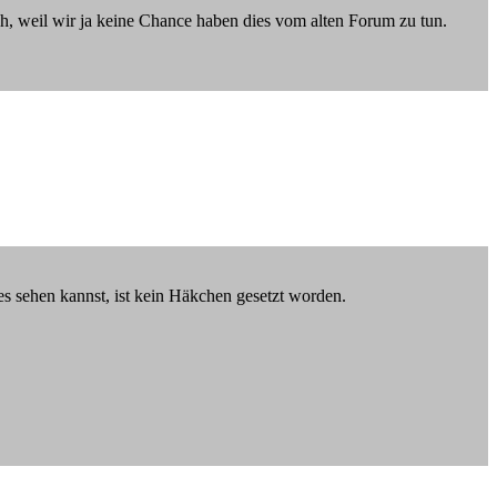
ch, weil wir ja keine Chance haben dies vom alten Forum zu tun.
es sehen kannst, ist kein Häkchen gesetzt worden.