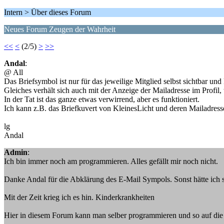
Intern > Über dieses Forum
Neues Forum Zeugen der Wahrheit
<<
<
(2/5)
>
>>
Andal
:
@ All
Das Briefsymbol ist nur für das jeweilige Mitglied selbst sichtbar un
Gleiches verhält sich auch mit der Anzeige der Mailadresse im Profil
In der Tat ist das ganze etwas verwirrend, aber es funktioniert.
Ich kann z.B. das Briefkuvert von KleinesLicht und deren Mailadresse
lg
Andal
Admin
:
Ich bin immer noch am programmieren. Alles gefällt mir noch nicht.
Danke Andal für die Abklärung des E-Mail Sympols. Sonst hätte ich seh
Mit der Zeit krieg ich es hin. Kinderkrankheiten
Hier in diesem Forum kann man selber programmieren und so auf die