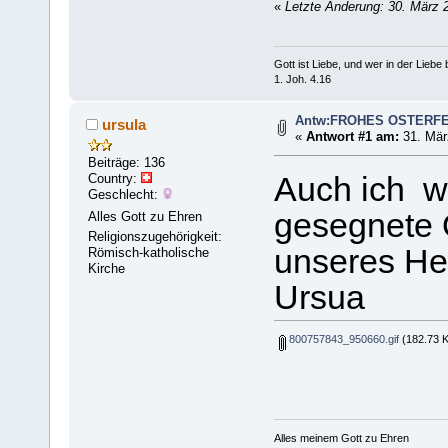
«
Letzte Änderung: 30. März 
Gott ist Liebe, und wer in der Liebe bl
1. Joh. 4.16
Antw:FROHES OSTERF
ursula
«
Antwort #1 am:
31. Mär
Beiträge: 136
Country:
Auch ich w
Geschlecht:
gesegnete 
Alles Gott zu Ehren
Religionszugehörigkeit:
unseres He
Römisch-katholische
Kirche
Ursua
800757843_950660.gif
(182.73 K
Alles meinem Gott zu Ehren