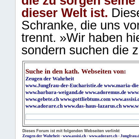
die zu sorgen seine
dieser Welt ist.
Diese
Schranke, die uns vo
trennt. »Wir haben hi
sondern suchen die z
Suche in den kath. Webseiten von:
Zeugen der Wahrheit
www.Jungfrau-der-Eucharistie.de
www.maria-die
www.barbara-weigand.de
www.adoremus.de
www.
www.gebete.ch
www.gottliebtuns.com
www.assisi.
www.adorare.ch
www.das-haus-lazarus.ch
www.wa
Dieses Forum ist mit folgenden Webseiten verlinkt
Zeugen der Wahrheit
-
www.assisi.ch
-
www.adorare.ch
-
Jungfrau.d