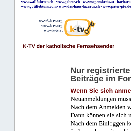
www.wallfahrten.ch
-
www.gebete.ch
-
www.segenskreis.at
-
barbara
www.gottliebtuns.com
-
www.das-haus-lazarus.ch
-
www.pater-pio.de
www3.k-tv.org
www.k-tv.org
www.k-tv.at
K-TV der katholische Fernsehsender
Nur registrier
Beiträge im Fo
Wenn Sie sich anme
Neuanmeldungen müsse
Nach dem Anmelden wir
Dann können sie sich 
Nach dem Einloggen kö