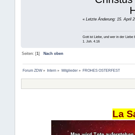
H
«
Letzte Änderung: 15. April 
Gott ist Liebe, und wer in der Liebe bl
1. Joh. 4.16
Seiten: [
1
]
Nach oben
Forum ZDW
»
Intern
»
Mitglieder
»
FROHES OSTERFEST
La S