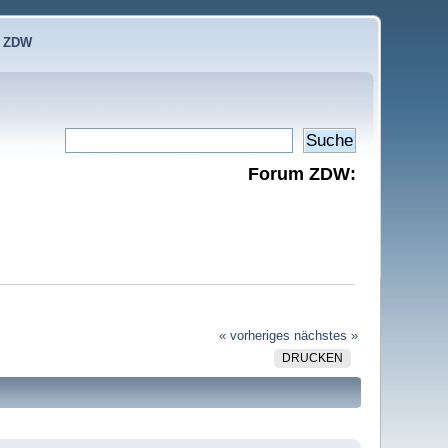
e ZDW
Forum ZDW:
« vorheriges
nächstes »
DRUCKEN