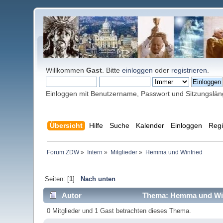
Willkommen
Gast
. Bitte
einloggen
oder
registrieren
.
Einloggen mit Benutzername, Passwort und Sitzungslä
Übersicht
Hilfe
Suche
Kalender
Einloggen
Regi
Forum ZDW
»
Intern
»
Mitglieder
»
Hemma und Winfried 
Seiten: [
1
]
Nach unten
Autor
Thema: Hemma und Winf
0 Mitglieder und 1 Gast betrachten dieses Thema.