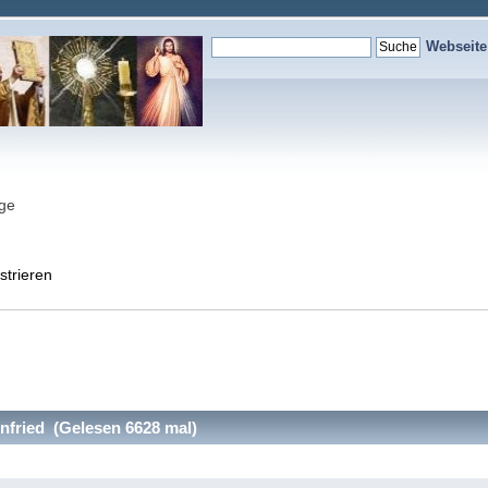
Webseit
nge
strieren
ried (Gelesen 6628 mal)