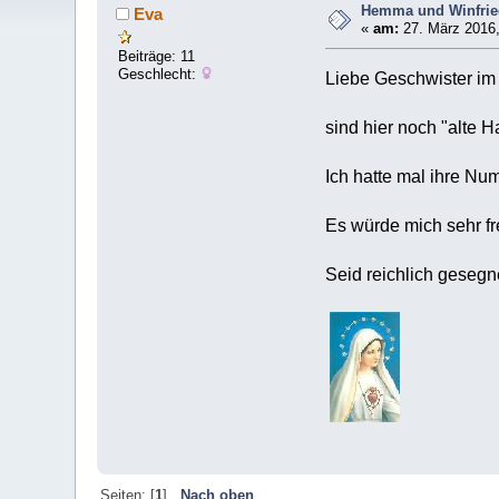
Hemma und Winfri
Eva
«
am:
27. März 2016,
Beiträge: 11
Geschlecht:
Liebe Geschwister im
sind hier noch "alte 
Ich hatte mal ihre Nu
Es würde mich sehr fr
Seid reichlich gesegn
Seiten: [
1
]
Nach oben