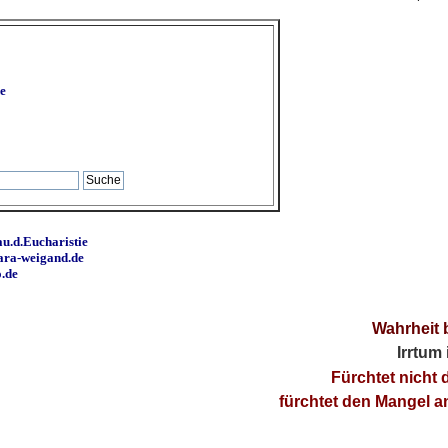
e
u.d.Eucharistie
ara-weigand.de
o.de
Wahrheit 
Irrtum
Fürchtet nicht 
fürchtet den Mangel 