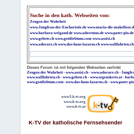
Suche in den kath. Webseiten von:
Zeugen der Wahrheit
www.Jungfrau-der-Eucharistie.de
www.maria-die-makellose.d
www.barbara-weigand.de
www.adoremus.de
www.pater-pio.de
www.gebete.ch
www.gottliebtuns.com
www.assisi.ch
www.adorare.ch
www.das-haus-lazarus.ch
www.wallfahrten.ch
Dieses Forum ist mit folgenden Webseiten verlinkt
Zeugen der Wahrheit
-
www.assisi.ch
-
www.adorare.ch
-
Jungfra
www.wallfahrten.ch
-
www.gebete.ch
-
www.segenskreis.at
-
barb
www.gottliebtuns.com
-
www.das-haus-lazarus.ch
-
www.pater-pi
www3.k-tv.org
www.k-tv.org
www.k-tv.at
K-TV der katholische Fernsehsender