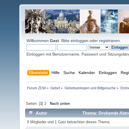
Willkommen
Gast
. Bitte
einloggen
oder
registrieren
.
Einloggen mit Benutzername, Passwort und Sitzungslä
Übersicht
Hilfe
Suche
Kalender
Einloggen
Regi
Forum ZDW
»
Gebet
»
Gebetsanliegen und Bittgesuche
»
Droh
Seiten: [
1
]
2
Nach unten
Autor
Thema: Drohende Abtre
0 Mitglieder und 1 Gast betrachten dieses Thema.