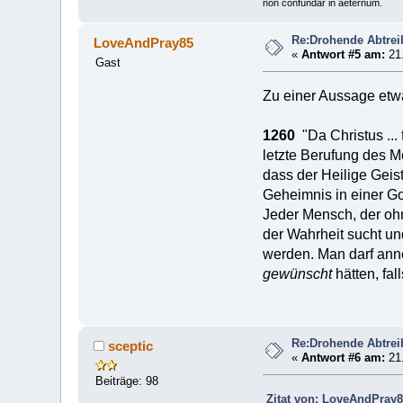
non confundar in aeternum.
Re:Drohende Abtre
LoveAndPray85
«
Antwort #5 am:
21.
Gast
Zu einer Aussage etw
1260
"Da Christus ... 
letzte Berufung des Me
dass der Heilige Geist
Geheimnis in einer Go
Jeder Mensch, der oh
der Wahrheit sucht und
werden. Man darf an
gewünscht
hätten, fa
Re:Drohende Abtre
sceptic
«
Antwort #6 am:
21.
Beiträge: 98
Zitat von: LoveAndPray8