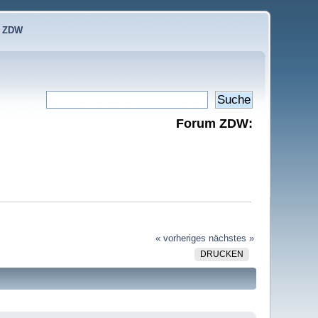
e ZDW
Forum ZDW:
« vorheriges
nächstes »
DRUCKEN