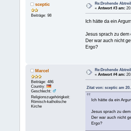
Re:Drohende Abtre
sceptic
«
Antwort #3 am:
20.
Beiträge: 98
Ich hätte da ein Argu
Jesus sprach zu dem e
Der war auch nicht get
Ergo?
Re:Drohende Abtre
Marcel
«
Antwort #4 am:
20.
Beiträge: 486
Country:
Zitat von: sceptic am 20
Geschlecht:
Religionszugehörigkeit:
Ich hätte da ein Arg
Römisch-katholische
Kirche
Jesus sprach zu dem 
Der war auch nicht ge
Ergo?