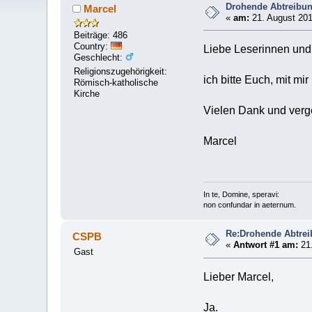
Drohende Abtreibu
Marcel
«
am:
21. August 201
Beiträge: 486
Country:
Liebe Leserinnen und
Geschlecht:
Religionszugehörigkeit:
ich bitte Euch, mit mi
Römisch-katholische
Kirche
Vielen Dank und verge
Marcel
In te, Domine, speravi:
non confundar in aeternum.
Re:Drohende Abtre
CSPB
«
Antwort #1 am:
21.
Gast
Lieber Marcel,
Ja.