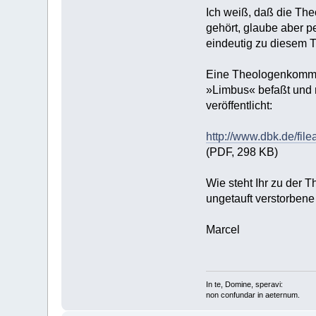
Ich weiß, daß die Th
gehört, glaube aber pe
eindeutig zu diesem 
Eine Theologenkommis
»Limbus« befaßt und m
veröffentlicht:
http://www.dbk.de/fil
(PDF, 298 KB)
Wie steht Ihr zu der 
ungetauft verstorbene
Marcel
In te, Domine, speravi:
non confundar in aeternum.