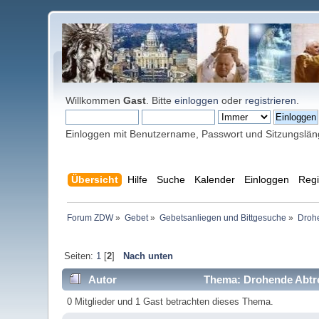
Willkommen
Gast
. Bitte
einloggen
oder
registrieren
.
Einloggen mit Benutzername, Passwort und Sitzungslä
Übersicht
Hilfe
Suche
Kalender
Einloggen
Regi
Forum ZDW
»
Gebet
»
Gebetsanliegen und Bittgesuche
»
Droh
Seiten:
1
[
2
]
Nach unten
Autor
Thema: Drohende Abtre
0 Mitglieder und 1 Gast betrachten dieses Thema.