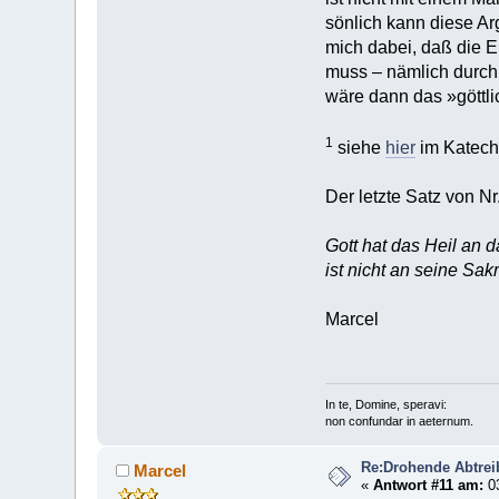
sönlich kann diese Ar
mich dabei, daß die E
muss – nämlich durch
wäre dann das »göttli
1
siehe
hier
im Katech
Der letzte Satz von Nr
Gott hat das Heil an 
ist nicht an seine Sa
Marcel
In te, Domine, speravi:
non confundar in aeternum.
Re:Drohende Abtre
Marcel
«
Antwort #11 am:
03