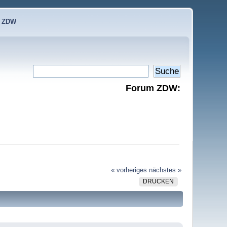
e ZDW
Forum ZDW:
« vorheriges
nächstes »
DRUCKEN