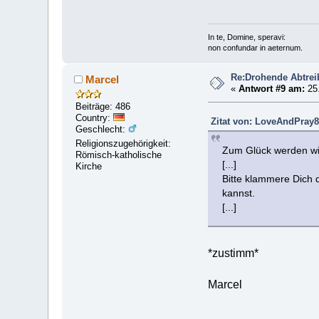
In te, Domine, speravi:
non confundar in aeternum.
Re:Drohende Abtre
Marcel
«
Antwort #9 am:
25.
Beiträge: 486
Country:
Zitat von: LoveAndPray8
Geschlecht:
Religionszugehörigkeit:
Zum Glück werden wir
Römisch-katholische
[...]
Kirche
Bitte klammere Dich 
kannst.
[...]
*zustimm*
Marcel