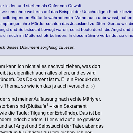
der leiden und sterben als Opfer von Gewalt.
n wir uns ohne weiteres auf das Beispiel der Unschuldigen Kinder bezie
r heilbringenden Bluttaufe wahrnehmen. Wenn auch unbewusst, haben d
 empfangen; ihre Mörder suchten das Jesuskind zu töten. Genau wie di
gst und Selbstsucht bewegt waren, so ist heute durch die Angst und 
 sich noch im Mutterschoß befinden. In diesem Sinne verbindet sie eine
ich dieses Dokument sorgfältig zu lesen.
em kann ich nicht alles nachvollziehen, was dort
eibt ja eigentlich auch alles offen, und es wird
ündet). Das Dokument ist m. E. ein Produkt des
Thema, so wie ich das ja auch versuche. ;-)
er sind meiner Auffassung nach echte Märtyrer,
1
torben sind (Bluttaufe
– kein Sakrament,
wie die Taufe: Tilgung der Erbsünde). Das ist bei
dern jedoch anders. Hier wird auf eine gewisse
 und auf Angst und Selbstsucht der Täter, aber das
rtyrertum für Christus zu vergleichen. Ich per-