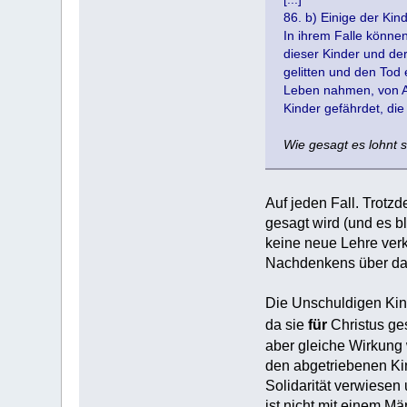
86. b) Einige der Kin
In ihrem Falle könne
dieser Kinder und de
gelitten und den Tod
Leben nahmen, von An
Kinder gefährdet, die
Wie gesagt es lohnt s
Auf jeden Fall. Trotzd
gesagt wird (und es bl
keine neue Lehre verk
Nachdenkens über das 
Die Unschuldigen Kind
da sie
für
Christus ges
aber gleiche Wirkung 
den abgetriebenen Kin
Solidarität verwiesen
ist nicht mit einem Mä