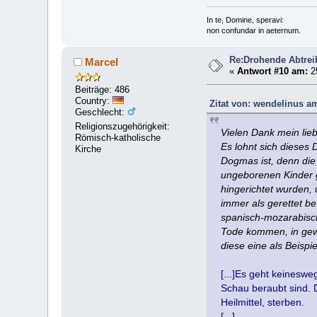
In te, Domine, speravi:
non confundar in aeternum.
Re:Drohende Abtre
Marcel
«
Antwort #10 am:
25
Beiträge: 486
Country:
Zitat von: wendelinus a
Geschlecht:
Religionszugehörigkeit:
Vielen Dank mein lie
Römisch-katholische
Es lohnt sich dieses
Kirche
Dogmas ist, denn die
ungeborenen Kinder g
hingerichtet wurden
immer als gerettet b
spanisch-mozarabisch
Tode kommen, in gewi
diese eine als Beispi
[...]Es geht keineswe
Schau beraubt sind. 
Heilmittel, sterben.
[...]