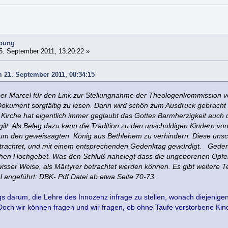
ibung
. September 2011, 13:20:22 »
m 21. September 2011, 08:34:15
ber Marcel für den Link zur Stellungnahme der Theologenkommission 
 Dokument sorgfältig zu lesen. Darin wird schön zum Ausdruck gebracht
 Kirche hat eigentlich immer geglaubt das Gottes Barmherzigkeit auch
ilt. Als Beleg dazu kann die Tradition zu den unschuldigen Kindern vo
, um den geweissagten König aus Bethlehem zu verhindern. Diese uns
etrachtet, und mit einem entsprechenden Gedenktag gewürdigt. Geden
en Hochgebet. Was den Schluß nahelegt dass die ungeborenen Opfer e
sser Weise, als Märtyrer betrachtet werden können. Es gibt weitere T
el angeführt: DBK- Pdf Datei ab etwa Seite 70-73.
gs darum, die Lehre des Innozenz infrage zu stellen, wonach diejenigen
Doch wir können fragen und wir fragen, ob ohne Taufe verstorbene Kind