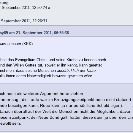
ibung
 September 2011, 12:50:24 »
. September 2011, 22:26:31
ay85 am 21. September 2011, 06:35:38
twas genauer (KKK):
hne das Evangelium Christi und seine Kirche zu kennen nach
nd den Willen Gottes tut, soweit er ihn kennt, kann gerettet
annehmen, dass solche Menschen
ausdrücklich die Taufe
alls ihnen deren Notwendigkeit bewusst gewesen wäre.
uch noch als weiteres Argument heranziehen:
enn er sagt, die Taufe war im Kreuzigungszeitpunkt noch nicht statuier
nde beseitigen kann; Reue kann ja nur persönliche Schuld tilgen).
anach überall auf der Welt die Menschen nicht die Möglichkeit, davon 
 diesem Zeitpunkt der Neue Bund galt, hätten diese dann ja über den
wollt sein.