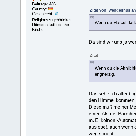
Beiträge: 486
Country:
Zitat von: wendelinus a
Geschlecht:
Religionszugehörigkeit:
Wenn du Marcel darleg
Römisch-katholische
Kirche
Da sind wir uns ja wen
Zitat
Wenn du die Ähnlichk
engherzig.
Das sehe ich allerding
den Himmel kommen kö
Diese muß meiner Mei
einen Akt der Barmherz
m. E. keinen ›Automat
auslese), auch wenn d
weg spricht.