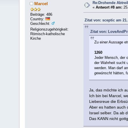
Re:Drohende Abtre
Marcel
«
Antwort #8 am:
25.
Beiträge: 486
Country:
Zitat von: sceptic am 21
Geschlecht:
Religionszugehörigkeit:
Zitat von: LoveAndPr
Römisch-katholische
Kirche
Zu einer Aussage e
1260
Jeder Mensch, der o
der Wahrheit sucht u
werden. Man darf 
gewünscht
hätten, f
Ja, das möchte ich a
Ich bin bei Marcel, w
Liebesreue die Erbsü
Aber es hatten auch d
Israel selber. Da ab
Das KANN nicht gottge