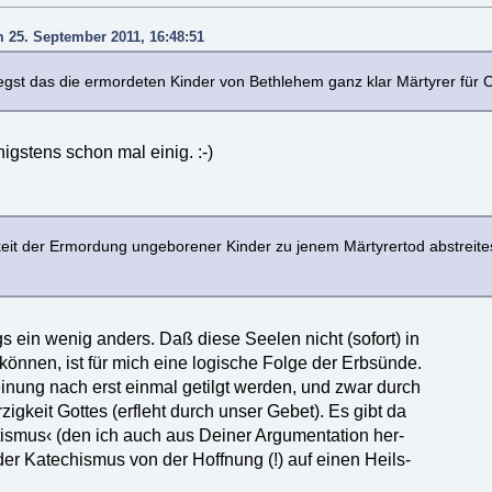
m 25. September 2011, 16:48:51
st das die ermordeten Kinder von Bethlehem ganz klar Märtyrer für Chr
igstens schon mal einig. :-)
eit der Ermordung ungeborener Kinder zu jenem Märtyrertod abstreites
s ein wenig anders. Daß diese Seelen nicht (sofort) in
nnen, ist für mich eine logische Folge der Erbsünde.
nung nach erst einmal getilgt werden, und zwar durch
igkeit Gottes (erfleht durch unser Gebet). Es gibt da
ismus‹ (den ich auch aus Deiner Argumentation her-
er Katechismus von der Hoffnung (!) auf einen Heils-