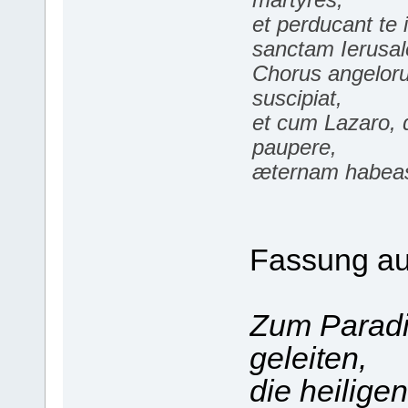
et perducant te 
sanctam Ierusa
Chorus angelor
suscipiat,
et cum Lazaro,
paupere,
æternam habeas
Fassung au
Zum Paradi
geleiten,
die heilige