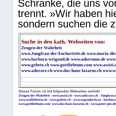
Schranke, die uns vo
trennt. »Wir haben hi
sondern suchen die z
Suche in den kath. Webseiten von:
Zeugen der Wahrheit
www.Jungfrau-der-Eucharistie.de
www.maria-die
www.barbara-weigand.de
www.adoremus.de
www.
www.gebete.ch
www.gottliebtuns.com
www.assisi.
www.adorare.ch
www.das-haus-lazarus.ch
www.wa
Dieses Forum ist mit folgenden Webseiten verlinkt
Zeugen der Wahrheit
-
www.assisi.ch
-
www.adorare.ch
-
Jungfrau.d
www.wallfahrten.ch
-
www.gebete.ch
-
www.segenskreis.at
-
barbara
www.gottliebtuns.com
-
www.das-haus-lazarus.ch
-
www.pater-pio.de