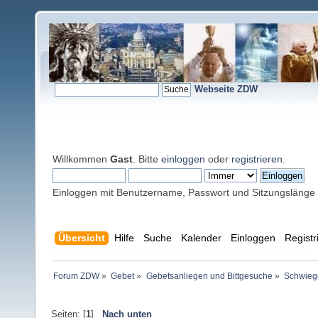
Webseite ZDW
Willkommen
Gast
. Bitte
einloggen
oder
registrieren
.
Einloggen mit Benutzername, Passwort und Sitzungslänge
Übersicht
Hilfe
Suche
Kalender
Einloggen
Registr
Forum ZDW
»
Gebet
»
Gebetsanliegen und Bittgesuche
»
Schwiege
Seiten: [
1
]
Nach unten