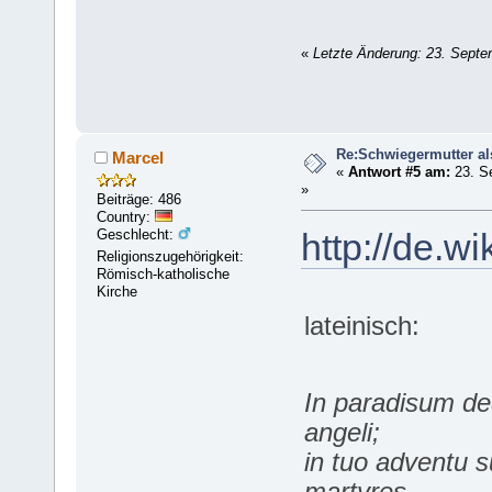
«
Letzte Änderung: 23. Sept
Re:Schwiegermutter al
Marcel
«
Antwort #5 am:
23. S
»
Beiträge: 486
Country:
Geschlecht:
http://de.w
Religionszugehörigkeit:
Römisch-katholische
Kirche
lateinisch:
In paradisum de
angeli;
in tuo adventu s
martyres,