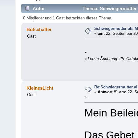
Autor
Thema: Schwiegermutter a
0 Mitglieder und 1 Gast betrachten dieses Thema.
Schwiegermutter als M
Botschafter
«
am:
22. September 201
Gast
.
«
Letzte Änderung: 25. Oktobe
Re:Schwiegermutter al
KleinesLicht
«
Antwort #1 am:
22. S
Gast
»
Mein Beilei
Das Gebet h