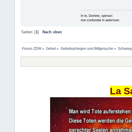
In te, Domine, speravi:
non confundar in aeternum.
Seiten: [
1
]
Nach oben
Forum ZDW
»
Gebet
»
Gebetsanliegen und Bittgesuche
»
Schwiege
La S