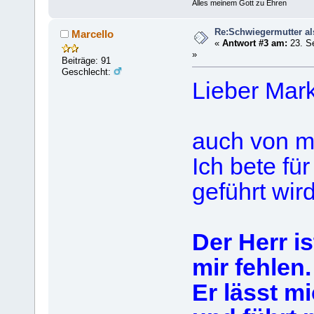
Alles meinem Gott zu Ehren
Re:Schwiegermutter al
Marcello
«
Antwort #3 am:
23. S
»
Beiträge: 91
Geschlecht:
Lieber Mar
auch von mi
Ich bete fü
geführt wird
Der Herr is
mir fehlen.
Er lässt m