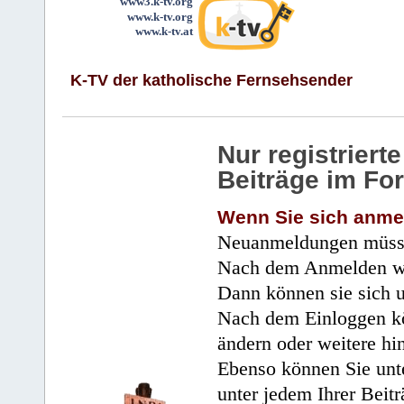
www3.k-tv.org
www.k-tv.org
www.k-tv.at
K-TV der katholische Fernsehsender
Nur registrier
Beiträge im Fo
Wenn Sie sich anme
Neuanmeldungen müsse
Nach dem Anmelden wir
Dann können sie sich 
Nach dem Einloggen kö
ändern oder weitere hi
Ebenso können Sie unte
unter jedem Ihrer Beitr