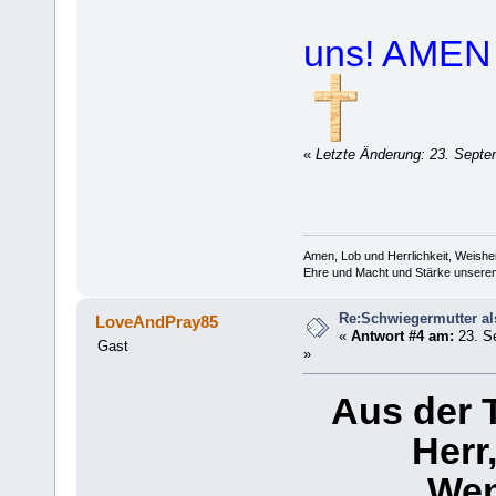
uns! AMEN
«
Letzte Änderung: 23. Septe
Amen, Lob und Herrlichkeit, Weishe
Ehre und Macht und Stärke unserem 
Re:Schwiegermutter al
LoveAndPray85
«
Antwort #4 am:
23. S
Gast
»
Aus der T
Herr
Wen