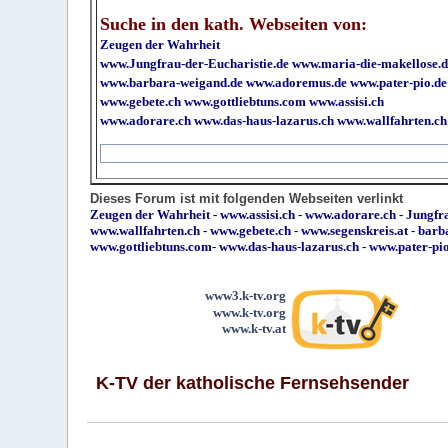
Suche in den kath. Webseiten von:
Zeugen der Wahrheit
www.Jungfrau-der-Eucharistie.de
www.maria-die-makellose.d
www.barbara-weigand.de
www.adoremus.de
www.pater-pio.de
www.gebete.ch
www.gottliebtuns.com
www.assisi.ch
www.adorare.ch
www.das-haus-lazarus.ch
www.wallfahrten.ch
Dieses Forum ist mit folgenden Webseiten verlinkt
Zeugen der Wahrheit
-
www.assisi.ch
-
www.adorare.ch
-
Jungfra
www.wallfahrten.ch
-
www.gebete.ch
-
www.segenskreis.at
-
barb
www.gottliebtuns.com
-
www.das-haus-lazarus.ch
-
www.pater-pi
www3.k-tv.org
www.k-tv.org
www.k-tv.at
K-TV der katholische Fernsehsender