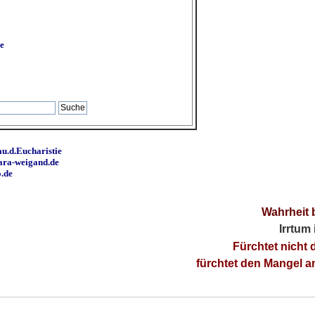
e
u.d.Eucharistie
ara-weigand.de
o.de
Wahrheit 
Irrtum
Fürchtet nicht 
fürchtet den Mangel 