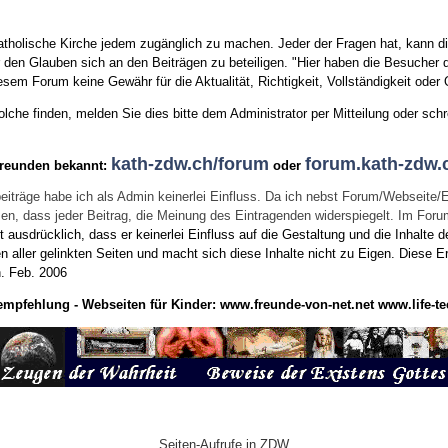
tholische Kirche jedem zugänglich zu machen. Jeder der Fragen hat, kann di
den Glauben sich an den Beiträgen zu beteiligen. "Hier haben die Besucher d
sem Forum keine Gewähr für die Aktualität, Richtigkeit, Vollständigkeit oder Q
he finden, melden Sie dies bitte dem Administrator per Mitteilung oder schr
kath-zdw.ch/forum
forum.kath-zdw.
Freunden bekannt:
oder
eiträge habe ich als Admin keinerlei Einfluss. Da ich nebst Forum/Webseite/
wissen, dass jeder Beitrag, die Meinung des Eintragenden widerspiegelt. Im Fo
usdrücklich, dass er keinerlei Einfluss auf die Gestaltung und die Inhalte d
en aller gelinkten Seiten und macht sich diese Inhalte nicht zu Eigen.
Diese Er
n.
Feb. 2006
empfehlung - Webseiten für Kinder:
www.freunde-von-net.net
www.life-te
Seiten-Aufrufe in ZDW