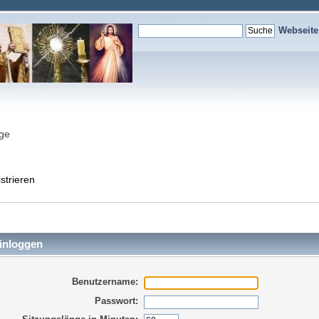
Webseit
nge
strieren
inloggen
Benutzername:
Passwort: