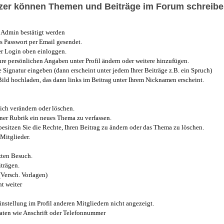
utzer können Themen und Beiträge im Forum schreibe
Admin bestätigt werden
 Passwort per Email gesendet.
r Login oben einloggen.
e persönlichen Angaben unter Profil ändern oder weitere hinzufügen.
e Signatur eingeben (dann erscheint unter jedem Ihrer Beiträge z.B. ein Spruch)
 Bild hochladen, das dann links im Beitrag unter Ihrem Nicknamen erscheint.
ich verändern oder löschen.
iner Rubrik ein neues Thema zu verfassen.
esitzen Sie die Rechte, Ihren Beitrag zu ändern oder das Thema zu löschen.
Mitglieder.
zten Besuch.
trägen.
(Versch. Vorlagen)
t weiter
instellung im Profil anderen Mitgliedern nicht angezeigt.
aten wie Anschrift oder Telefonnummer