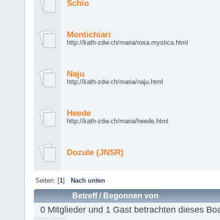
Schio
Montichiari
http://kath-zdw.ch/maria/rosa.mystica.html
Naju
http://kath-zdw.ch/maria/naju.html
Heede
http://kath-zdw.ch/maria/heede.html
Dozule (JNSR)
Seiten: [
1
]
Nach unten
Betreff
/
Begonnen von
0 Mitglieder und 1 Gast betrachten dieses Bo