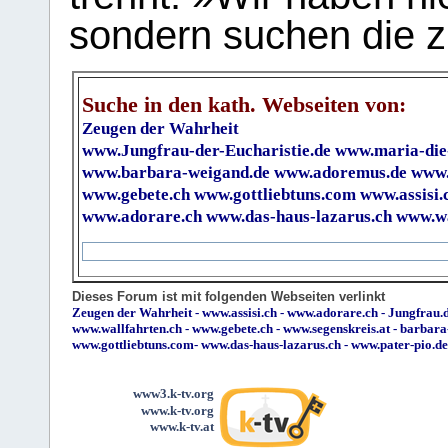
sondern suchen die z
Suche in den kath. Webseiten von:
Zeugen der Wahrheit
www.Jungfrau-der-Eucharistie.de
www.maria-die
www.barbara-weigand.de
www.adoremus.de
www.
www.gebete.ch
www.gottliebtuns.com
www.assisi.
www.adorare.ch
www.das-haus-lazarus.ch
www.wa
Dieses Forum ist mit folgenden Webseiten verlinkt
Zeugen der Wahrheit
-
www.assisi.ch
-
www.adorare.ch
-
Jungfrau.d
www.wallfahrten.ch
-
www.gebete.ch
-
www.segenskreis.at
-
barbara
www.gottliebtuns.com
-
www.das-haus-lazarus.ch
-
www.pater-pio.de
www3.k-tv.org
www.k-tv.org
www.k-tv.at