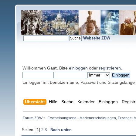
Webseite ZDW
Willkommen
Gast
. Bitte
einloggen
oder
registrieren
.
Einloggen mit Benutzername, Passwort und Sitzungslänge
Übersicht
Hilfe
Suche
Kalender
Einloggen
Registr
Forum ZDW
»
Erscheinungsorte - Marienerscheinungen, Erzengel Michae
Seiten: [
1
]
2
3
Nach unten