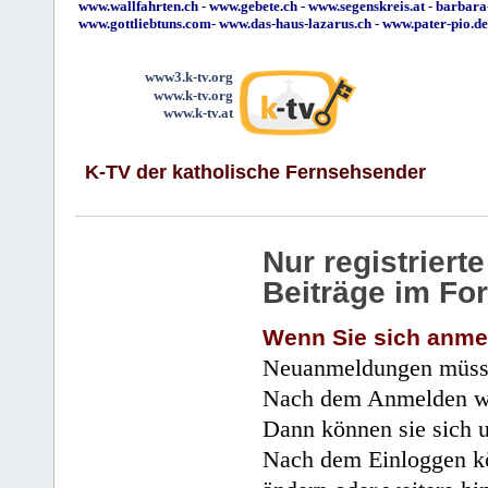
www.wallfahrten.ch
-
www.gebete.ch
-
www.segenskreis.at
-
barbara
www.gottliebtuns.com
-
www.das-haus-lazarus.ch
-
www.pater-pio.de
www3.k-tv.org
www.k-tv.org
www.k-tv.at
K-TV der katholische Fernsehsender
Nur registrier
Beiträge im Fo
Wenn Sie sich anme
Neuanmeldungen müsse
Nach dem Anmelden wir
Dann können sie sich 
Nach dem Einloggen kö