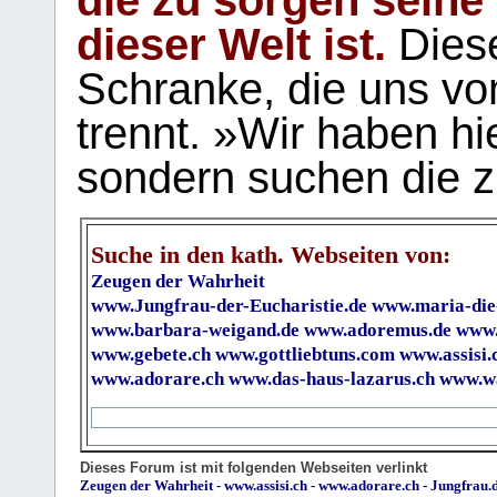
die zu sorgen seine
dieser Welt ist.
Diese
Schranke, die uns vo
trennt. »Wir haben hi
sondern suchen die z
Suche in den kath. Webseiten von:
Zeugen der Wahrheit
www.Jungfrau-der-Eucharistie.de
www.maria-die
www.barbara-weigand.de
www.adoremus.de
www.
www.gebete.ch
www.gottliebtuns.com
www.assisi.
www.adorare.ch
www.das-haus-lazarus.ch
www.wa
Dieses Forum ist mit folgenden Webseiten verlinkt
Zeugen der Wahrheit
-
www.assisi.ch
-
www.adorare.ch
-
Jungfrau.d