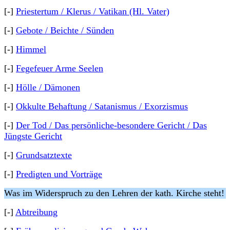
[-]
Priestertum / Klerus / Vatikan (Hl. Vater)
[-]
Gebote / Beichte / Sünden
[-]
Himmel
[-]
Fegefeuer Arme Seelen
[-]
Hölle / Dämonen
[-]
Okkulte Behaftung / Satanismus / Exorzismus
[-]
Der Tod / Das persönliche-besondere Gericht / Das
Jüngste Gericht
[-]
Grundsatztexte
[-]
Predigten und Vorträge
Was im Widerspruch zu den Lehren der kath. Kirche steht!
[-]
Abtreibung