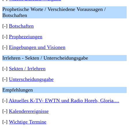
Prophetische Worte / Verschiedene Voraussagen /
Botschaften
[-]
Botschaften
[-]
Prophezeiungen
[-]
Eingebungen und Visionen
Irrlehren - Sekten / Unterscheidungsgabe
[-]
Sekten / Irrlehren
[-]
Unterscheidungsgabe
Empfehlungen
[-]
Aktuelles K-TV- EWTN und Radio Horeb, Gloria....
[-]
Kalenderereignisse
[-]
Wichtige Termine