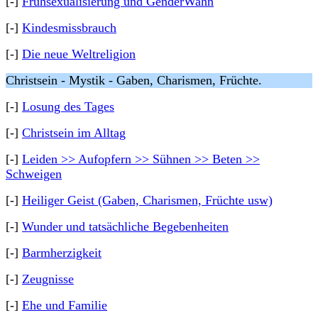
[-]
Frühsexualisierung und GenderWahn
[-]
Kindesmissbrauch
[-]
Die neue Weltreligion
Christsein - Mystik - Gaben, Charismen, Früchte.
[-]
Losung des Tages
[-]
Christsein im Alltag
[-]
Leiden >> Aufopfern >> Sühnen >> Beten >>
Schweigen
[-]
Heiliger Geist (Gaben, Charismen, Früchte usw)
[-]
Wunder und tatsächliche Begebenheiten
[-]
Barmherzigkeit
[-]
Zeugnisse
[-]
Ehe und Familie