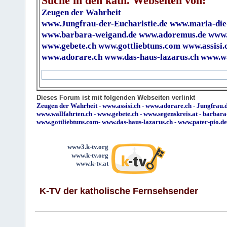
Suche in den kath. Webseiten von:
Zeugen der Wahrheit
www.Jungfrau-der-Eucharistie.de
www.maria-die
www.barbara-weigand.de
www.adoremus.de
www.
www.gebete.ch
www.gottliebtuns.com
www.assisi.
www.adorare.ch
www.das-haus-lazarus.ch
www.wa
Dieses Forum ist mit folgenden Webseiten verlinkt
Zeugen der Wahrheit
-
www.assisi.ch
-
www.adorare.ch
-
Jungfrau.d
www.wallfahrten.ch
-
www.gebete.ch
-
www.segenskreis.at
-
barbara
www.gottliebtuns.com
-
www.das-haus-lazarus.ch
-
www.pater-pio.de
www3.k-tv.org
www.k-tv.org
www.k-tv.at
K-TV der katholische Fernsehsender