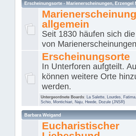
Erscheinungsorte - Marienerscheinungen, Erzengel Micha
Marienerscheinun
allgemein
Seit 1830 häufen sich die
von Marienerscheinungen 
Erscheinungsorte
In Unterforen aufgteilt. 
können weitere Orte hinz
werden.
Untergeordnete Boards
:
La Salette
,
Lourdes
,
Fatima
Schio
,
Montichiari
,
Naju
,
Heede
,
Dozule (JNSR)
Barbara Weigand
Eucharistischer
Liebesbund