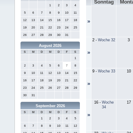
Sonntag
Mont
1
2
3
4
5
6
7
8
9
10
11
12
13
14
15
16
17
18
»
19
20
21
22
23
24
25
26
27
28
29
30
31
2
-
Woche 32
3
August 2026
»
S
M
D
M
D
F
S
1
2
3
4
5
6
7
8
9
-
Woche 33
10
9
10
11
12
13
14
15
16
17
18
19
20
21
22
»
23
24
25
26
27
28
29
30
31
16
-
Woche
17
September 2026
34
S
M
D
M
D
F
S
»
1
2
3
4
5
6
7
8
9
10
11
12