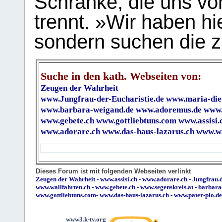
Schranke, die uns vo
trennt. »Wir haben hi
sondern suchen die z
Suche in den kath. Webseiten von:
Zeugen der Wahrheit
www.Jungfrau-der-Eucharistie.de
www.maria-die
www.barbara-weigand.de
www.adoremus.de
www.
www.gebete.ch
www.gottliebtuns.com
www.assisi.
www.adorare.ch
www.das-haus-lazarus.ch
www.wa
Dieses Forum ist mit folgenden Webseiten verlinkt
Zeugen der Wahrheit
-
www.assisi.ch
-
www.adorare.ch
-
Jungfrau.d
www.wallfahrten.ch
-
www.gebete.ch
-
www.segenskreis.at
-
barbara
www.gottliebtuns.com
-
www.das-haus-lazarus.ch
-
www.pater-pio.de
www3.k-tv.org