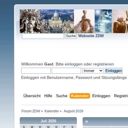
Webseite ZDW
Willkommen
Gast
. Bitte
einloggen
oder
registrieren
.
Einloggen mit Benutzername, Passwort und Sitzungslänge
Übersicht
Hilfe
Suche
Kalender
Einloggen
Registr
Forum ZDW
»
Kalender
»
August 2026
«
Juli 2026
S
M
D
M
D
F
S