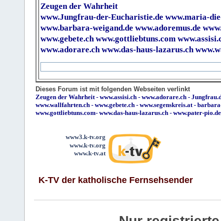
Zeugen der Wahrheit
www.Jungfrau-der-Eucharistie.de
www.maria-die
www.barbara-weigand.de
www.adoremus.de
www.
www.gebete.ch
www.gottliebtuns.com
www.assisi.
www.adorare.ch
www.das-haus-lazarus.ch
www.wa
Dieses Forum ist mit folgenden Webseiten verlinkt
Zeugen der Wahrheit
-
www.assisi.ch
-
www.adorare.ch
-
Jungfrau.d
www.wallfahrten.ch
-
www.gebete.ch
-
www.segenskreis.at
-
barbara
www.gottliebtuns.com
-
www.das-haus-lazarus.ch
-
www.pater-pio.de
www3.k-tv.org
www.k-tv.org
www.k-tv.at
K-TV der katholische Fernsehsender
Nur registrier