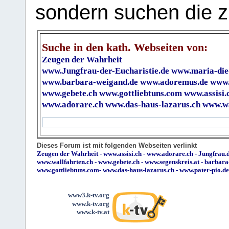
sondern suchen die z
Suche in den kath. Webseiten von:
Zeugen der Wahrheit
www.Jungfrau-der-Eucharistie.de
www.maria-die
www.barbara-weigand.de
www.adoremus.de
www.
www.gebete.ch
www.gottliebtuns.com
www.assisi.
www.adorare.ch
www.das-haus-lazarus.ch
www.wa
Dieses Forum ist mit folgenden Webseiten verlinkt
Zeugen der Wahrheit
-
www.assisi.ch
-
www.adorare.ch
-
Jungfrau.d
www.wallfahrten.ch
-
www.gebete.ch
-
www.segenskreis.at
-
barbara
www.gottliebtuns.com
-
www.das-haus-lazarus.ch
-
www.pater-pio.de
www3.k-tv.org
www.k-tv.org
www.k-tv.at