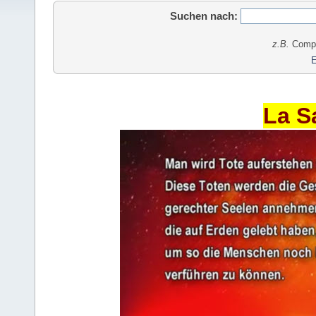
Suchen nach:
z.B.
Comput
E
La S