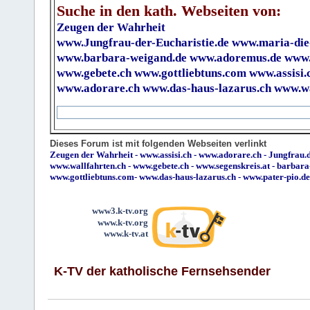
Suche in den kath. Webseiten von:
Zeugen der Wahrheit
www.Jungfrau-der-Eucharistie.de
www.maria-die
www.barbara-weigand.de
www.adoremus.de
www.
www.gebete.ch
www.gottliebtuns.com
www.assisi.
www.adorare.ch
www.das-haus-lazarus.ch
www.wa
Dieses Forum ist mit folgenden Webseiten verlinkt
Zeugen der Wahrheit
-
www.assisi.ch
-
www.adorare.ch
-
Jungfrau.d
www.wallfahrten.ch
-
www.gebete.ch
-
www.segenskreis.at
-
barbara
www.gottliebtuns.com
-
www.das-haus-lazarus.ch
-
www.pater-pio.de
www3.k-tv.org
www.k-tv.org
www.k-tv.at
K-TV der katholische Fernsehsender