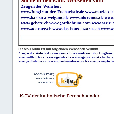
Suche in den kath. Webseiten von:
Zeugen der Wahrheit
www.Jungfrau-der-Eucharistie.de
www.maria-die
www.barbara-weigand.de
www.adoremus.de
www.
www.gebete.ch
www.gottliebtuns.com
www.assisi.
www.adorare.ch
www.das-haus-lazarus.ch
www.wa
Dieses Forum ist mit folgenden Webseiten verlinkt
Zeugen der Wahrheit
-
www.assisi.ch
-
www.adorare.ch
-
Jungfrau.d
www.wallfahrten.ch
-
www.gebete.ch
-
www.segenskreis.at
-
barbara
www.gottliebtuns.com
-
www.das-haus-lazarus.ch
-
www.pater-pio.de
www3.k-tv.org
www.k-tv.org
www.k-tv.at
K-TV der katholische Fernsehsender