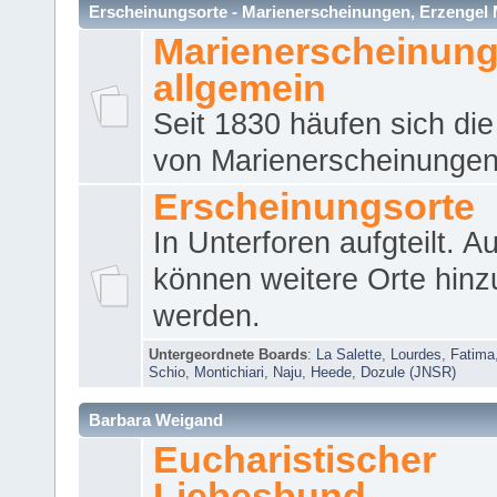
Erscheinungsorte - Marienerscheinungen, Erzengel Micha
Marienerscheinun
allgemein
Seit 1830 häufen sich die
von Marienerscheinungen 
Erscheinungsorte
In Unterforen aufgteilt. 
können weitere Orte hinz
werden.
Untergeordnete Boards
:
La Salette
,
Lourdes
,
Fatima
Schio
,
Montichiari
,
Naju
,
Heede
,
Dozule (JNSR)
Barbara Weigand
Eucharistischer
Liebesbund