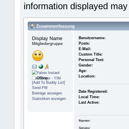
information displayed may
Zusammenfassung
Display Name 
Benutzername:
Mitgliedergruppe
Posts:
E-Mail:
Custom Title:
Personal Text:
Gender:
Age:
Location:
Offline
[Add To Buddy List]
Send PM
Date Registered:
Beiträge anzeigen
Local Time:
Statistiken anzeigen
Last Active:
Signatur:
Signatur