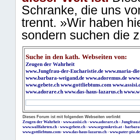
Schranke, die uns vo
trennt. »Wir haben hi
sondern suchen die z
Suche in den kath. Webseiten von:
Zeugen der Wahrheit
www.Jungfrau-der-Eucharistie.de
www.maria-die
www.barbara-weigand.de
www.adoremus.de
www.
www.gebete.ch
www.gottliebtuns.com
www.assisi.
www.adorare.ch
www.das-haus-lazarus.ch
www.wa
Dieses Forum ist mit folgenden Webseiten verlinkt
Zeugen der Wahrheit
-
www.assisi.ch
-
www.adorare.ch
-
Jungfrau.d
www.wallfahrten.ch
-
www.gebete.ch
-
www.segenskreis.at
-
barbara
www.gottliebtuns.com
-
www.das-haus-lazarus.ch
-
www.pater-pio.de