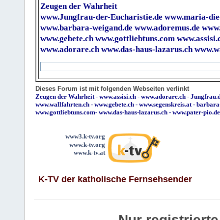
Zeugen der Wahrheit
www.Jungfrau-der-Eucharistie.de
www.maria-die
www.barbara-weigand.de
www.adoremus.de
www.
www.gebete.ch
www.gottliebtuns.com
www.assisi.
www.adorare.ch
www.das-haus-lazarus.ch
www.wa
Dieses Forum ist mit folgenden Webseiten verlinkt
Zeugen der Wahrheit
-
www.assisi.ch
-
www.adorare.ch
-
Jungfrau.d
www.wallfahrten.ch
-
www.gebete.ch
-
www.segenskreis.at
-
barbara
www.gottliebtuns.com
-
www.das-haus-lazarus.ch
-
www.pater-pio.de
www3.k-tv.org
www.k-tv.org
www.k-tv.at
K-TV der katholische Fernsehsender
Nur registrier