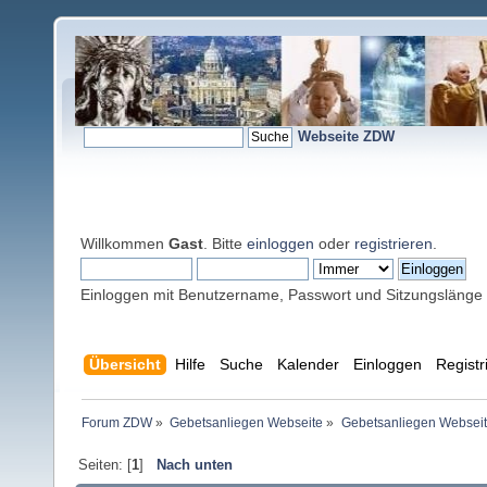
Webseite ZDW
Willkommen
Gast
. Bitte
einloggen
oder
registrieren
.
Einloggen mit Benutzername, Passwort und Sitzungslänge
Übersicht
Hilfe
Suche
Kalender
Einloggen
Registr
Forum ZDW
»
Gebetsanliegen Webseite
»
Gebetsanliegen Websei
Seiten: [
1
]
Nach unten