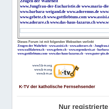
Zeugen der Wahrheit
www.Jungfrau-der-Eucharistie.de
www.maria-die
www.barbara-weigand.de
www.adoremus.de
www.
www.gebete.ch
www.gottliebtuns.com
www.assisi.
www.adorare.ch
www.das-haus-lazarus.ch
www.wa
Dieses Forum ist mit folgenden Webseiten verlinkt
Zeugen der Wahrheit
-
www.assisi.ch
-
www.adorare.ch
-
Jungfrau.d
www.wallfahrten.ch
-
www.gebete.ch
-
www.segenskreis.at
-
barbara
www.gottliebtuns.com
-
www.das-haus-lazarus.ch
-
www.pater-pio.de
www3.k-tv.org
www.k-tv.org
www.k-tv.at
K-TV der katholische Fernsehsender
Nur registrier