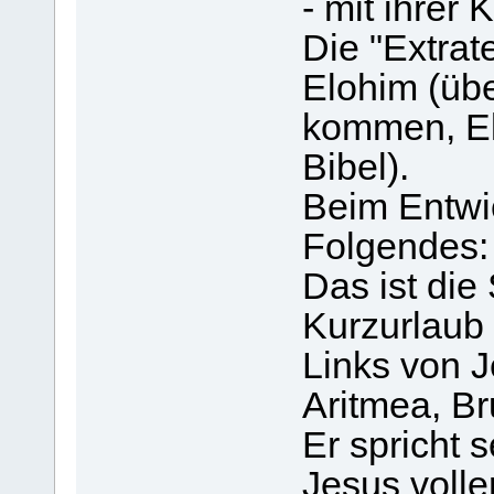
- mit ihrer 
Die "Extrat
Elohim (übe
kommen, El
Bibel).
Beim Entwic
Folgendes:
Das ist die 
Kurzurlaub
Links von 
Aritmea, Br
Er spricht 
Jesus volle