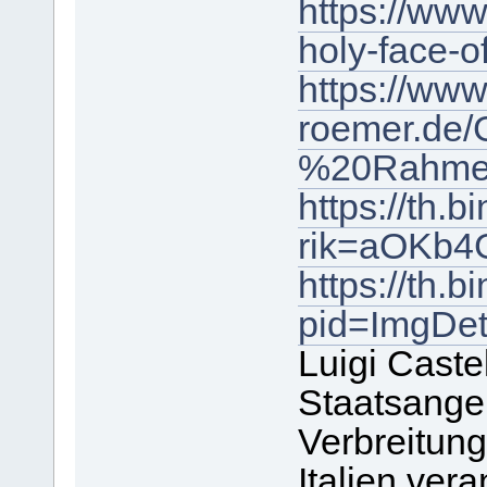
https://www
holy-face-o
https://www
roemer.de
%20Rahmen
https://th
rik=aOKb4
https://th
pid=ImgDe
Luigi Castel
Staatsangeh
Verbreitung
Italien vera