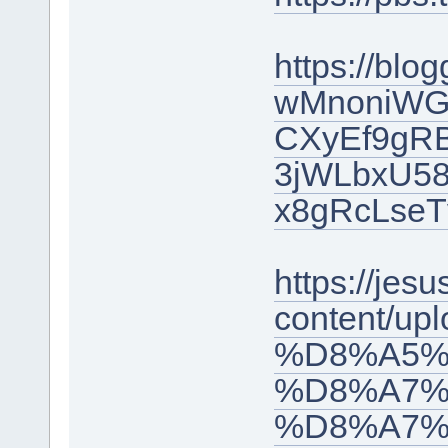
https://bl
wMnoniW
CXyEf9gR
3jWLbxU58
x8gRcLseT
https://jes
content/
%D8%A5%
%D8%A7%
%D8%A7%