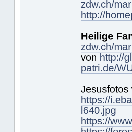
zdw.ch/mari
http://hom
Heilige Fam
zdw.ch/mari
von
http://g
patri.de
Jesusfotos
https://i.
l640.jpg
https://www
https://for