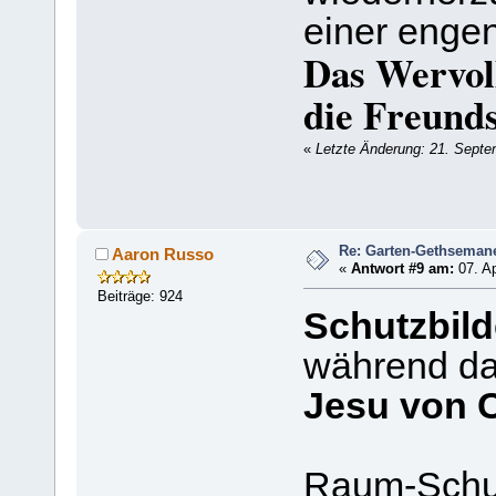
einer engen
Das Wervoll
die Freunds
«
Letzte Änderung: 21. Septe
Re: Garten-Gethseman
Aaron Russo
«
Antwort #9 am:
07. Ap
Beiträge: 924
Schutzbild
während da
Jesu von 
Raum-Schu