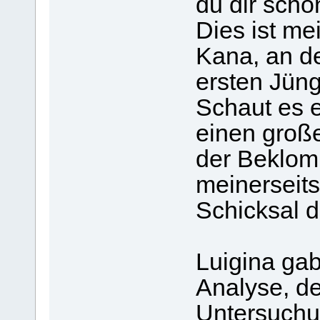
du dir scho
Dies ist me
Kana, an de
ersten Jün
Schaut es e
einen groß
der Beklom
meinerseit
Schicksal d
Luigina gab
Analyse, de
Untersuchu