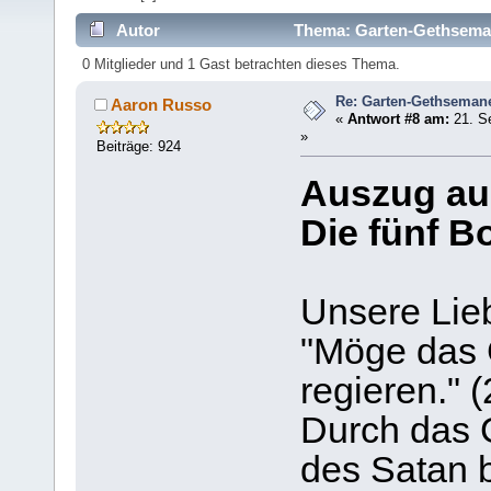
Autor
Thema: Garten-Gethseman
0 Mitglieder und 1 Gast betrachten dieses Thema.
Re: Garten-Gethseman
Aaron Russo
«
Antwort #8 am:
21. S
»
Beiträge: 924
Auszug au
Die fünf B
Unsere Lieb
"Möge das 
regieren." 
Durch das 
des Satan 