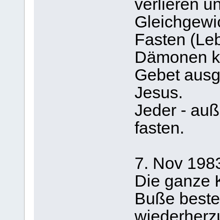
verlieren u
Gleichgewi
Fasten (Leb
Dämonen kö
Gebet ausg
Jesus.
Jeder - au
fasten.
7. Nov 198
Die ganze 
Buße besteh
wiederherzu