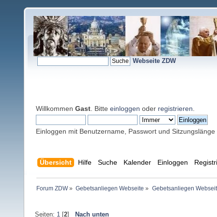
Webseite ZDW
Willkommen
Gast
. Bitte
einloggen
oder
registrieren
.
Einloggen mit Benutzername, Passwort und Sitzungslänge
Übersicht
Hilfe
Suche
Kalender
Einloggen
Registr
Forum ZDW
»
Gebetsanliegen Webseite
»
Gebetsanliegen Websei
Seiten:
1
[
2
]
Nach unten