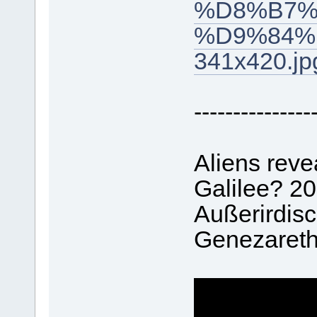
%D8%B7%
%D9%84%
341x420.jp
---------------
Aliens reve
Galilee? 2
Außerirdis
Genezareth