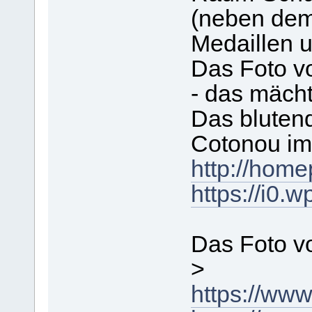
(neben dem
Medaillen 
Das Foto v
- das mächt
Das blutend
Cotonou im 
http://hom
https://i0.
Das Foto v
>
https://ww