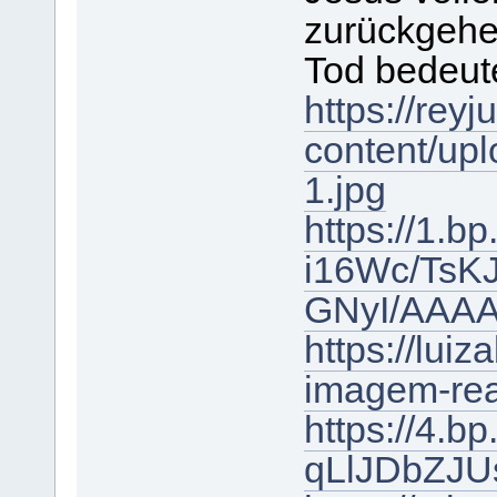
zurückgehen
Tod bedeute
https://rey
content/upl
1.jpg
https://1.b
i16Wc/TsK
GNyI/AAAA
https://lui
imagem-rea
https://4.b
qLlJDbZJU