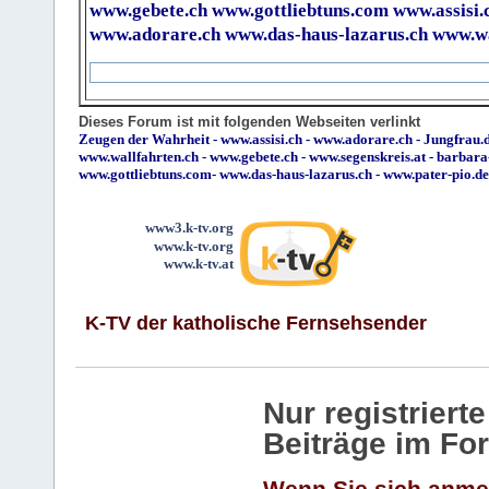
www.gebete.ch
www.gottliebtuns.com
www.assisi.
www.adorare.ch
www.das-haus-lazarus.ch
www.wa
Dieses Forum ist mit folgenden Webseiten verlinkt
Zeugen der Wahrheit
-
www.assisi.ch
-
www.adorare.ch
-
Jungfrau.d
www.wallfahrten.ch
-
www.gebete.ch
-
www.segenskreis.at
-
barbara
www.gottliebtuns.com
-
www.das-haus-lazarus.ch
-
www.pater-pio.de
www3.k-tv.org
www.k-tv.org
www.k-tv.at
K-TV der katholische Fernsehsender
Nur registrier
Beiträge im Fo