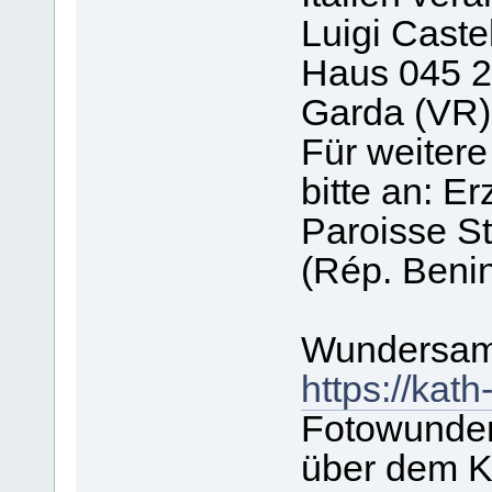
Luigi Caste
Haus 045 2
Garda (VR)
Für weiter
bitte an: E
Paroisse S
(Rép. Beni
Wundersame
https://kat
Fotowunder
über dem K