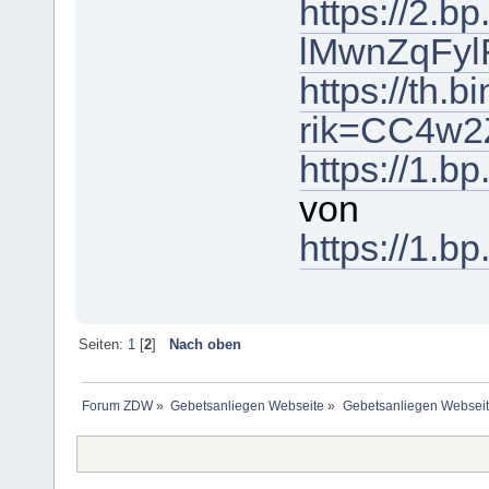
https://2.b
lMwnZqFyl
https://th
rik=CC4w2
https://1
von
https://1
Seiten:
1
[
2
]
Nach oben
Forum ZDW
»
Gebetsanliegen Webseite
»
Gebetsanliegen Websei