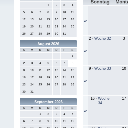
Sonntag
Mont
1
2
3
4
5
6
7
8
9
10
11
12
13
14
15
16
17
18
»
19
20
21
22
23
24
25
26
27
28
29
30
31
2
-
Woche 32
3
August 2026
»
S
M
D
M
D
F
S
1
2
3
4
5
6
7
8
9
-
Woche 33
10
9
10
11
12
13
14
15
16
17
18
19
20
21
22
»
23
24
25
26
27
28
29
30
31
16
-
Woche
17
September 2026
34
S
M
D
M
D
F
S
»
1
2
3
4
5
6
7
8
9
10
11
12