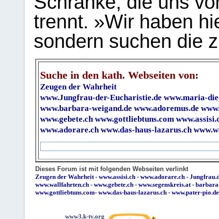
Schranke, die uns vo
trennt. »Wir haben hi
sondern suchen die z
Suche in den kath. Webseiten von:
Zeugen der Wahrheit
www.Jungfrau-der-Eucharistie.de
www.maria-die
www.barbara-weigand.de
www.adoremus.de
www.
www.gebete.ch
www.gottliebtuns.com
www.assisi.
www.adorare.ch
www.das-haus-lazarus.ch
www.wa
Dieses Forum ist mit folgenden Webseiten verlinkt
Zeugen der Wahrheit
-
www.assisi.ch
-
www.adorare.ch
-
Jungfrau.d
www.wallfahrten.ch
-
www.gebete.ch
-
www.segenskreis.at
-
barbara
www.gottliebtuns.com
-
www.das-haus-lazarus.ch
-
www.pater-pio.de
www3.k-tv.org