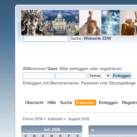
Webseite ZDW
Willkommen
Gast
. Bitte
einloggen
oder
registrieren
.
Einloggen mit Benutzername, Passwort und Sitzungslänge
Übersicht
Hilfe
Suche
Kalender
Einloggen
Registr
Forum ZDW
»
Kalender
»
August 2026
«
Juli 2026
S
M
D
M
D
F
S