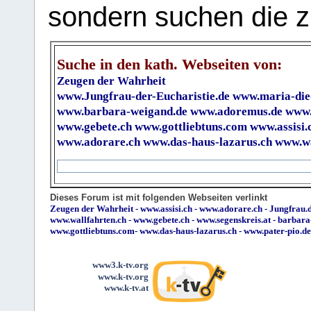
sondern suchen die z
Suche in den kath. Webseiten von:
Zeugen der Wahrheit
www.Jungfrau-der-Eucharistie.de
www.maria-die
www.barbara-weigand.de
www.adoremus.de
www.
www.gebete.ch
www.gottliebtuns.com
www.assisi.
www.adorare.ch
www.das-haus-lazarus.ch
www.wa
Dieses Forum ist mit folgenden Webseiten verlinkt
Zeugen der Wahrheit
-
www.assisi.ch
-
www.adorare.ch
-
Jungfrau.d
www.wallfahrten.ch
-
www.gebete.ch
-
www.segenskreis.at
-
barbara
www.gottliebtuns.com
-
www.das-haus-lazarus.ch
-
www.pater-pio.de
www3.k-tv.org
www.k-tv.org
www.k-tv.at