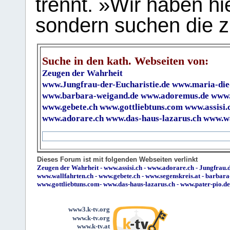
trennt. »Wir haben hi
sondern suchen die z
Suche in den kath. Webseiten von:
Zeugen der Wahrheit
www.Jungfrau-der-Eucharistie.de
www.maria-die
www.barbara-weigand.de
www.adoremus.de
www.
www.gebete.ch
www.gottliebtuns.com
www.assisi.
www.adorare.ch
www.das-haus-lazarus.ch
www.wa
Dieses Forum ist mit folgenden Webseiten verlinkt
Zeugen der Wahrheit
-
www.assisi.ch
-
www.adorare.ch
-
Jungfrau.d
www.wallfahrten.ch
-
www.gebete.ch
-
www.segenskreis.at
-
barbara
www.gottliebtuns.com
-
www.das-haus-lazarus.ch
-
www.pater-pio.de
www3.k-tv.org
www.k-tv.org
www.k-tv.at