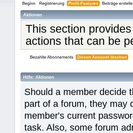
Beginn
Registrierung
Profil-Features
Beiträge erstell
Aktionen
This section provides
actions that can be 
Bezahlte Abonnements
Diesen Account löschen
Hilfe: Aktionen
Should a member decide th
part of a forum, they may 
member's current password 
task. Also, some forum adm