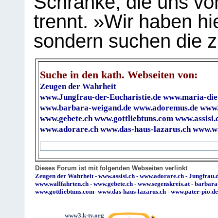
Schranke, die uns vo
trennt. »Wir haben hi
sondern suchen die z
Suche in den kath. Webseiten von:
Zeugen der Wahrheit
www.Jungfrau-der-Eucharistie.de
www.maria-die
www.barbara-weigand.de
www.adoremus.de
www.
www.gebete.ch
www.gottliebtuns.com
www.assisi.
www.adorare.ch
www.das-haus-lazarus.ch
www.wa
Dieses Forum ist mit folgenden Webseiten verlinkt
Zeugen der Wahrheit
-
www.assisi.ch
-
www.adorare.ch
-
Jungfrau.d
www.wallfahrten.ch
-
www.gebete.ch
-
www.segenskreis.at
-
barbara
www.gottliebtuns.com
-
www.das-haus-lazarus.ch
-
www.pater-pio.de
www3.k-tv.org