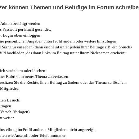
utzer können Themen und Beiträge im Forum schreibe
Admin bestätigt werden
 Passwort per Email gesendet.
r Login oben einloggen.
e persönlichen Angaben unter Profil ändern oder weitere hinzufügen.
e Signatur eingeben (dann erscheint unter jedem Ihrer Beiträge z.B. ein Spruch)
 Bild hochladen, das dann links im Beitrag unter Ihrem Nicknamen erscheint.
ich verändern oder löschen.
iner Rubrik ein neues Thema zu verfassen.
esitzen Sie die Rechte, Ihren Beitrag zu ändern oder das Thema zu löschen.
Mitglieder.
zten Besuch.
trägen.
(Versch. Vorlagen)
t weiter
instellung im Profil anderen Mitgliedern nicht angezeigt.
aten wie Anschrift oder Telefonnummer