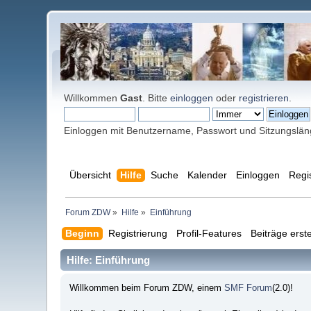
Willkommen
Gast
. Bitte
einloggen
oder
registrieren
.
Einloggen mit Benutzername, Passwort und Sitzungslä
Übersicht
Hilfe
Suche
Kalender
Einloggen
Regi
Forum ZDW
»
Hilfe
»
Einführung
Beginn
Registrierung
Profil-Features
Beiträge erste
Hilfe: Einführung
Willkommen beim Forum ZDW, einem
SMF Forum
(2.0)!