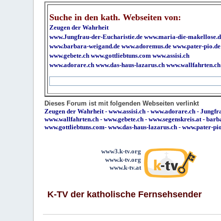
Suche in den kath. Webseiten von:
Zeugen der Wahrheit
www.Jungfrau-der-Eucharistie.de
www.maria-die-makellose.d
www.barbara-weigand.de
www.adoremus.de
www.pater-pio.de
www.gebete.ch
www.gottliebtuns.com
www.assisi.ch
www.adorare.ch
www.das-haus-lazarus.ch
www.wallfahrten.ch
Dieses Forum ist mit folgenden Webseiten verlinkt
Zeugen der Wahrheit
-
www.assisi.ch
-
www.adorare.ch
-
Jungfra
www.wallfahrten.ch
-
www.gebete.ch
-
www.segenskreis.at
-
barb
www.gottliebtuns.com
-
www.das-haus-lazarus.ch
-
www.pater-pi
www3.k-tv.org
www.k-tv.org
www.k-tv.at
K-TV der katholische Fernsehsender