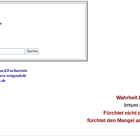
e
u.d.Eucharistie
ara-weigand.de
o.de
Wahrheit 
Irrtum
Fürchtet nicht 
fürchtet den Mangel 