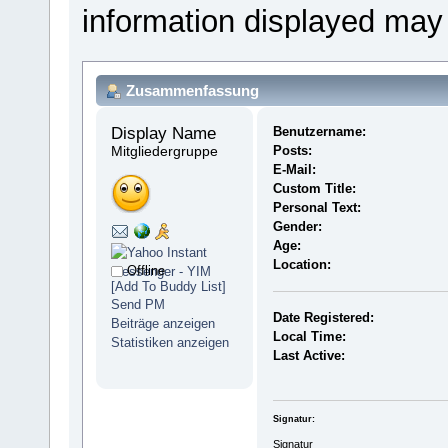
information displayed may
Zusammenfassung
Display Name 
Benutzername:
Mitgliedergruppe
Posts:
E-Mail:
Custom Title:
Personal Text:
Gender:
Age:
Location:
Offline
[Add To Buddy List]
Send PM
Date Registered:
Beiträge anzeigen
Local Time:
Statistiken anzeigen
Last Active:
Signatur:
Signatur