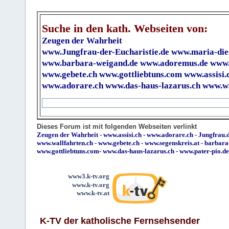
Suche in den kath. Webseiten von:
Zeugen der Wahrheit
www.Jungfrau-der-Eucharistie.de
www.maria-die
www.barbara-weigand.de
www.adoremus.de
www.
www.gebete.ch
www.gottliebtuns.com
www.assisi.
www.adorare.ch
www.das-haus-lazarus.ch
www.wa
Dieses Forum ist mit folgenden Webseiten verlinkt
Zeugen der Wahrheit
-
www.assisi.ch
-
www.adorare.ch
-
Jungfrau.d
www.wallfahrten.ch
-
www.gebete.ch
-
www.segenskreis.at
-
barbara
www.gottliebtuns.com
-
www.das-haus-lazarus.ch
-
www.pater-pio.de
www3.k-tv.org
www.k-tv.org
www.k-tv.at
K-TV der katholische Fernsehsender