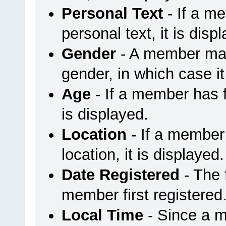
Personal Text
- If a m
personal text, it is disp
Gender
- A member may 
gender, in which case it
Age
- If a member has fi
is displayed.
Location
- If a member 
location, it is displayed.
Date Registered
- The
member first registered
Local Time
- Since a m