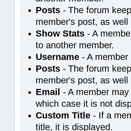
Posts
- The forum keep
member's post, as well
Show Stats
- A member
to another member.
Username
- A member u
Posts
- The forum keep
member's post, as well
Email
- A member may ch
which case it is not dis
Custom Title
- If a me
title, it is displayed.