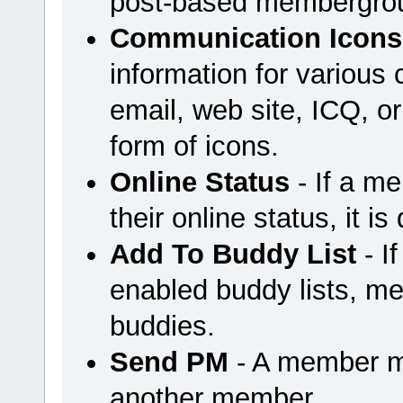
post-based membergrou
Communication Icons
information for variou
email, web site, ICQ, or 
form of icons.
Online Status
- If a m
their online status, it is
Add To Buddy List
- I
enabled buddy lists, m
buddies.
Send PM
- A member m
another member.