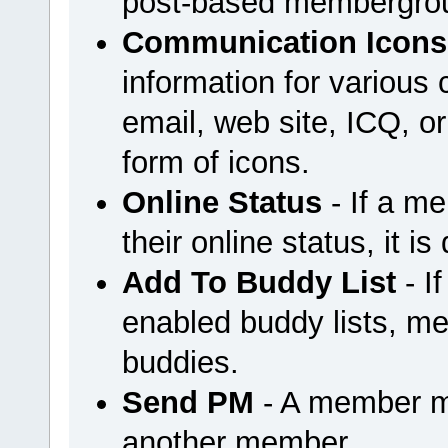
post-based membergrou
Communication Icons
information for variou
email, web site, ICQ, or 
form of icons.
Online Status
- If a m
their online status, it is
Add To Buddy List
- I
enabled buddy lists, m
buddies.
Send PM
- A member m
another member.