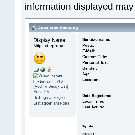
information displayed may
Zusammenfassung
Display Name 
Benutzername:
Mitgliedergruppe
Posts:
E-Mail:
Custom Title:
Personal Text:
Gender:
Age:
Location:
Offline
[Add To Buddy List]
Send PM
Date Registered:
Beiträge anzeigen
Local Time:
Statistiken anzeigen
Last Active:
Signatur:
Signatur