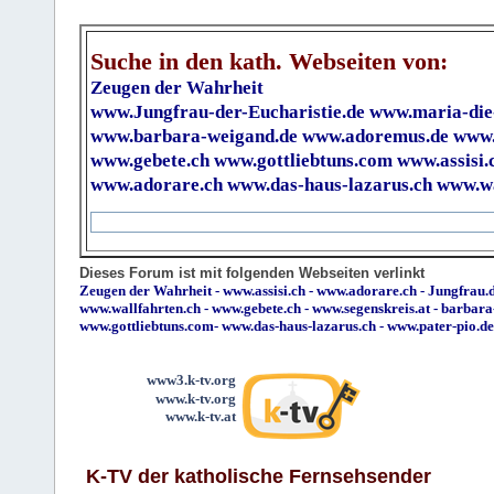
Suche in den kath. Webseiten von:
Zeugen der Wahrheit
www.Jungfrau-der-Eucharistie.de
www.maria-die
www.barbara-weigand.de
www.adoremus.de
www.
www.gebete.ch
www.gottliebtuns.com
www.assisi.
www.adorare.ch
www.das-haus-lazarus.ch
www.wa
Dieses Forum ist mit folgenden Webseiten verlinkt
Zeugen der Wahrheit
-
www.assisi.ch
-
www.adorare.ch
-
Jungfrau.d
www.wallfahrten.ch
-
www.gebete.ch
-
www.segenskreis.at
-
barbara
www.gottliebtuns.com
-
www.das-haus-lazarus.ch
-
www.pater-pio.de
www3.k-tv.org
www.k-tv.org
www.k-tv.at
K-TV der katholische Fernsehsender