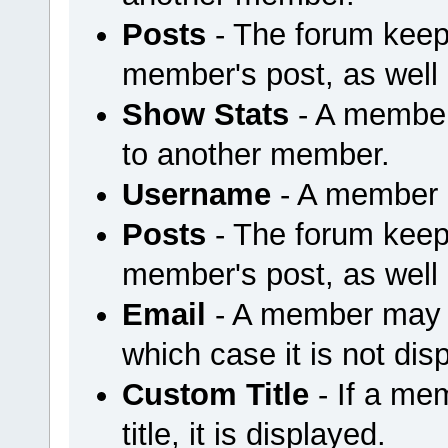
Posts
- The forum keep
member's post, as well
Show Stats
- A member
to another member.
Username
- A member u
Posts
- The forum keep
member's post, as well
Email
- A member may ch
which case it is not dis
Custom Title
- If a me
title, it is displayed.