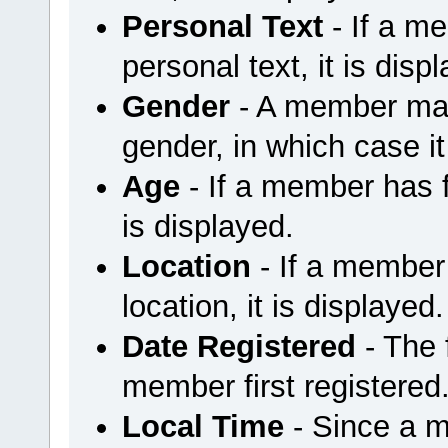
Personal Text
- If a m
personal text, it is disp
Gender
- A member may 
gender, in which case it
Age
- If a member has fi
is displayed.
Location
- If a member 
location, it is displayed.
Date Registered
- The
member first registered
Local Time
- Since a m