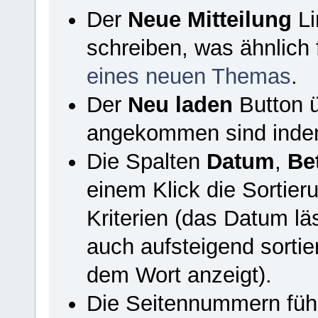
Der
Neue Mitteilung
Li
schreiben, was ähnlich 
eines neuen Themas
.
Der
Neu laden
Button ü
angekommen sind indem e
Die Spalten
Datum
,
Bet
einem Klick die Sortier
Kriterien (das Datum lä
auch aufsteigend sortie
dem Wort anzeigt).
Die Seitennummern führ