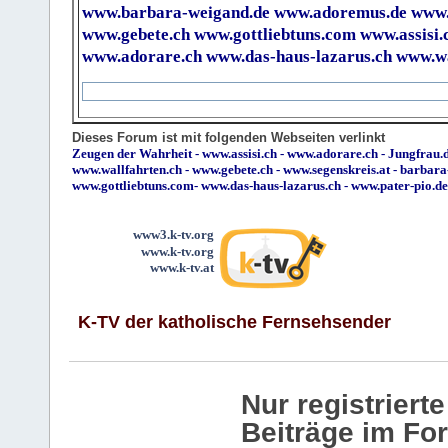
www.barbara-weigand.de
www.adoremus.de
www.
www.gebete.ch
www.gottliebtuns.com
www.assisi.
www.adorare.ch
www.das-haus-lazarus.ch
www.wa
Dieses Forum ist mit folgenden Webseiten verlinkt
Zeugen der Wahrheit
-
www.assisi.ch
-
www.adorare.ch
-
Jungfrau.d
www.wallfahrten.ch
-
www.gebete.ch
-
www.segenskreis.at
-
barbara
www.gottliebtuns.com
-
www.das-haus-lazarus.ch
-
www.pater-pio.de
www3.k-tv.org
www.k-tv.org
www.k-tv.at
K-TV der katholische Fernsehsender
Nur registrier
Beiträge im Fo