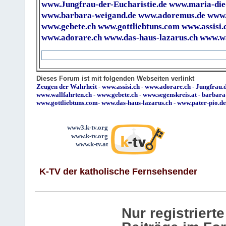
www.Jungfrau-der-Eucharistie.de
www.maria-die
www.barbara-weigand.de
www.adoremus.de
www.
www.gebete.ch
www.gottliebtuns.com
www.assisi.
www.adorare.ch
www.das-haus-lazarus.ch
www.wa
Dieses Forum ist mit folgenden Webseiten verlinkt
Zeugen der Wahrheit
-
www.assisi.ch
-
www.adorare.ch
-
Jungfrau.d
www.wallfahrten.ch
-
www.gebete.ch
-
www.segenskreis.at
-
barbara
www.gottliebtuns.com
-
www.das-haus-lazarus.ch
-
www.pater-pio.de
www3.k-tv.org
www.k-tv.org
www.k-tv.at
K-TV der katholische Fernsehsender
Nur registrier